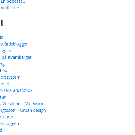
 En podcast...
 Arkitekter
l
it
svårdsbloggen
loggen
 på Kvarnberget
ing
t.eu
ortsystem
rsell
rsells arbetsbok
stad
 Westlund - Min Vision
ngtsson – Urban design
 klurar…
gsbloggen
d