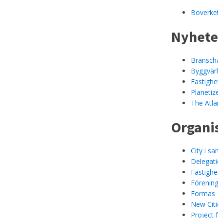
Boverke
Nyhete
Branscha
Byggvär
Fastighe
Planetiz
The Atlan
Organi
City i s
Delegati
Fastighe
Förening
Formas
New Citi
Project 