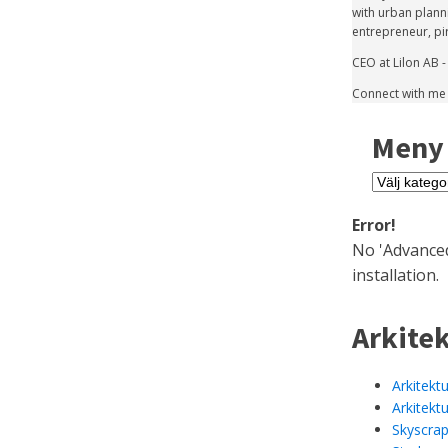
with urban plann
entrepreneur, pi
CEO at Lilon AB -
Connect with me o
Meny
Meny
Error!
No 'Advanced
installation.
Arkite
Arkitektu
Arkitekt
Skyscrap