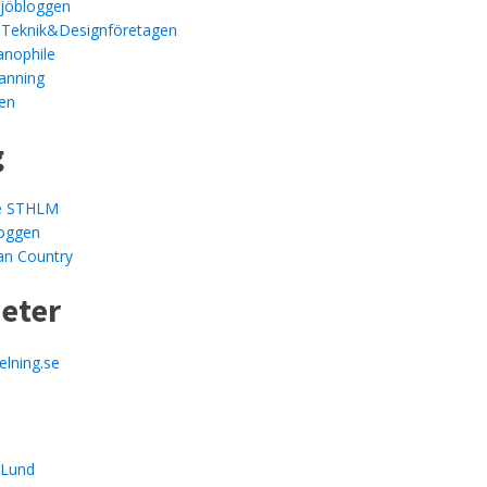
ljöbloggen
 Teknik&Designföretagen
anophile
anning
en
g
le STHLM
loggen
an Country
heter
elning.se
mLund