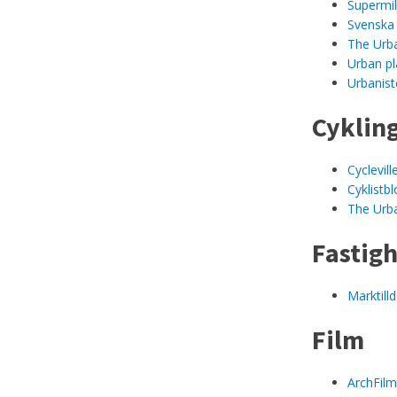
Supermi
Svenska
The Urb
Urban pl
Urbanist
Cyklin
Cyclevil
Cyklistb
The Urb
Fastig
Marktilld
Film
ArchFil