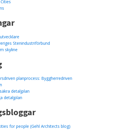
Cities
lms
ngar
utvecklare
veriges Stenindustriförbund
m skyline
g
rsdriven planprocess: Byggherredriven
an
ssäkra detaljplan
a detaljplan
gsbloggar
ities for people (Gehl Architects blog)