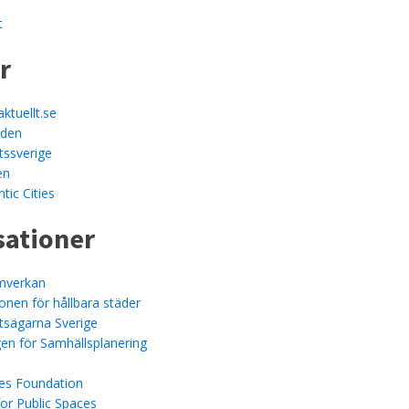
t
r
ktuellt.se
lden
tssverige
en
tic Cities
sationer
amverkan
onen för hållbara städer
tsägarna Sverige
en för Samhällsplanering
es Foundation
for Public Spaces