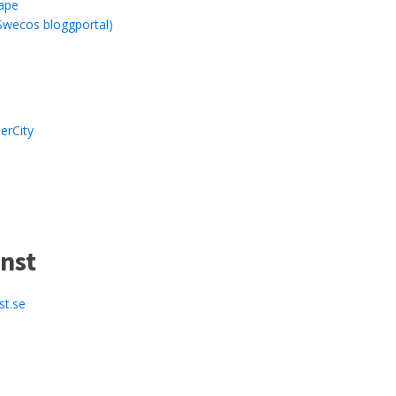
ape
Swecos bloggportal)
erCity
nst
st.se