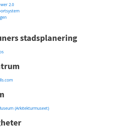
wer 2.0
ortsystem
ggen
ers stadsplanering
bs
ntrum
ls.com
m
Museum (Arkitekturmuseet)
heter