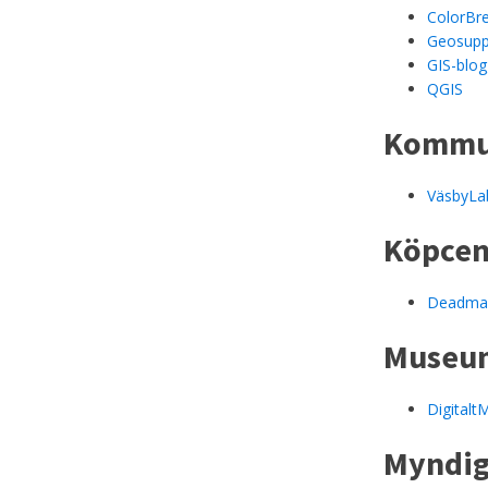
ColorBre
Geosupp
GIS-blo
QGIS
Kommun
VäsbyLa
Köpce
Deadmal
Museu
Digitalt
Myndig