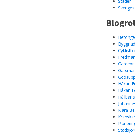
Staden -
Sveriges
Blogrol
Betongel
Byggnad
Cyklistb
Fredman
Gardebr
Gatsmar
Geosupp
Håkan Fo
Håkan Fo
Hållbar 
Johannes
Klara Be
Kranskan
Planerin
Stadsjor