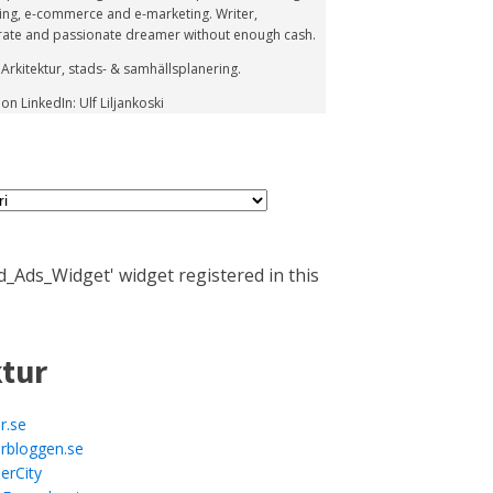
ing, e-commerce and e-marketing. Writer,
rate and passionate dreamer without enough cash.
 Arkitektur, stads- & samhällsplanering.
n LinkedIn: Ulf Liljankoski
_Ads_Widget' widget registered in this
ktur
r.se
urbloggen.se
erCity