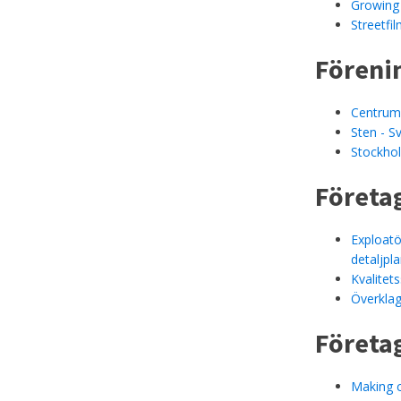
Growing 
Streetfi
Föreni
Centrum
Sten - S
Stockhol
Företa
Exploatö
detaljpl
Kvalitet
Överklag
Företa
Making c