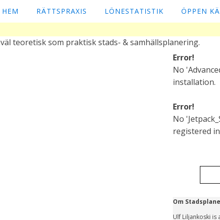
HEM
RÄTTSPRAXIS
LÖNESTATISTIK
ÖPPEN K
väl teoretisk som praktisk stads- & samhällsplanering.
Error!
No 'Advanced
installation.
Error!
No 'Jetpack_
registered in 
Om Stadsplane
Ulf Liljankoski i