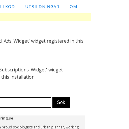
ÄLLKOD
UTBILDNINGAR
OM
_Ads_Widget' widget registered in this
Subscriptions_Widget' widget
this installation.
ring.se
s a proud sociologists and urban planner, working