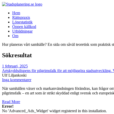
Hem
Rättspraxis
Lönestatistik
Öppen källkod
Utbildningar
Om
Hur planeras vårt samhälle? En sida om såväl teoretisk som praktisk s
Sökresultat
1 februari, 2025
Artskyddsdispens för pilgrimsfalk för att möjliggöra stadsutveckling.
Ulf Liljankoski
Inga kommentarer
När samhällen växer och markanvändningen förändras, kan frågor om hu
pilgrimsfalk – en art som är strikt skyddad enligt svensk och europeisk
Read More
Error!
No 'Advanced_Ads_Widget' widget registered in this installation.