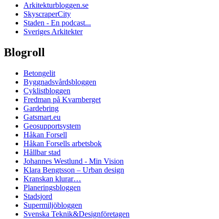
Arkitekturbloggen.se
SkyscraperCity
Staden - En podcast...
Sveriges Arkitekter
Blogroll
Betongelit
Byggnadsvårdsbloggen
Cyklistbloggen
Fredman på Kvarnberget
Gardebring
Gatsmart.eu
Geosupportsystem
Håkan Forsell
Håkan Forsells arbetsbok
Hållbar stad
Johannes Westlund - Min Vision
Klara Bengtsson – Urban design
Kranskan klurar…
Planeringsbloggen
Stadsjord
Supermiljöbloggen
Svenska Teknik&Designföretagen