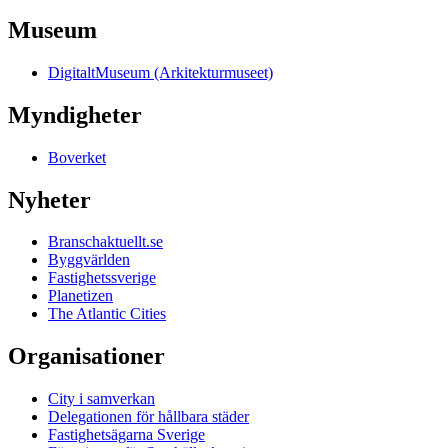
Museum
DigitaltMuseum (Arkitekturmuseet)
Myndigheter
Boverket
Nyheter
Branschaktuellt.se
Byggvärlden
Fastighetssverige
Planetizen
The Atlantic Cities
Organisationer
City i samverkan
Delegationen för hållbara städer
Fastighetsägarna Sverige