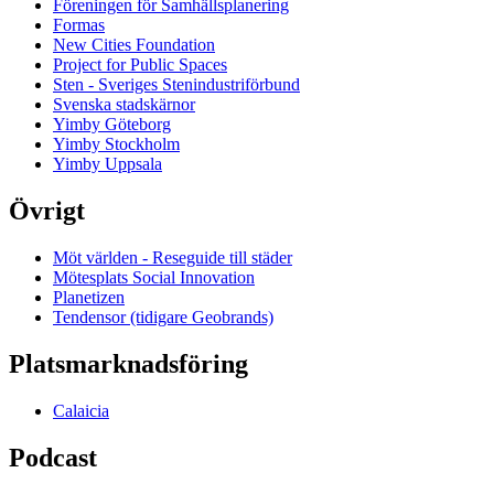
Föreningen för Samhällsplanering
Formas
New Cities Foundation
Project for Public Spaces
Sten - Sveriges Stenindustriförbund
Svenska stadskärnor
Yimby Göteborg
Yimby Stockholm
Yimby Uppsala
Övrigt
Möt världen - Reseguide till städer
Mötesplats Social Innovation
Planetizen
Tendensor (tidigare Geobrands)
Platsmarknadsföring
Calaicia
Podcast