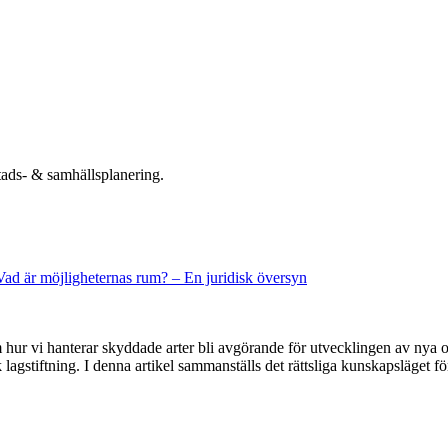
tads- & samhällsplanering.
 Vad är möjligheternas rum? – En juridisk översyn
r vi hanterar skyddade arter bli avgörande för utvecklingen av nya omr
 lagstiftning. I denna artikel sammanställs det rättsliga kunskapsläget fö