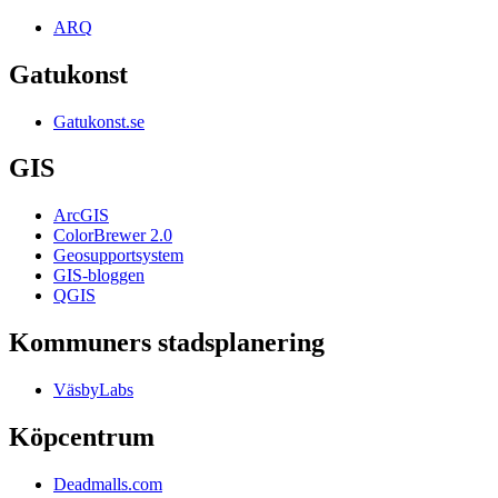
ARQ
Gatukonst
Gatukonst.se
GIS
ArcGIS
ColorBrewer 2.0
Geosupportsystem
GIS-bloggen
QGIS
Kommuners stadsplanering
VäsbyLabs
Köpcentrum
Deadmalls.com