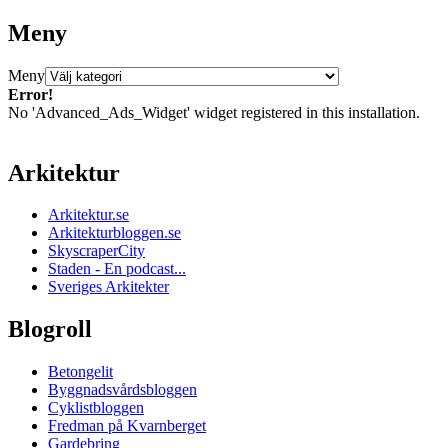
Meny
Meny
Error!
No 'Advanced_Ads_Widget' widget registered in this installation.
Arkitektur
Arkitektur.se
Arkitekturbloggen.se
SkyscraperCity
Staden - En podcast...
Sveriges Arkitekter
Blogroll
Betongelit
Byggnadsvårdsbloggen
Cyklistbloggen
Fredman på Kvarnberget
Gardebring