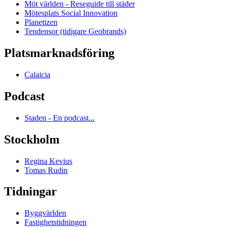
Möt världen - Reseguide till städer
Mötesplats Social Innovation
Planetizen
Tendensor (tidigare Geobrands)
Platsmarknadsföring
Calaicia
Podcast
Staden - En podcast...
Stockholm
Regina Kevius
Tomas Rudin
Tidningar
Byggvärlden
Fastighetstidningen