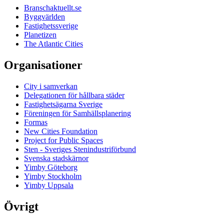
Branschaktuellt.se
Byggvärlden
Fastighetssverige
Planetizen
The Atlantic Cities
Organisationer
City i samverkan
Delegationen för hållbara städer
Fastighetsägarna Sverige
Föreningen för Samhällsplanering
Formas
New Cities Foundation
Project for Public Spaces
Sten - Sveriges Stenindustriförbund
Svenska stadskärnor
Yimby Göteborg
Yimby Stockholm
Yimby Uppsala
Övrigt