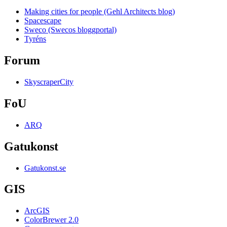
Making cities for people (Gehl Architects blog)
Spacescape
Sweco (Swecos bloggportal)
Tyréns
Forum
SkyscraperCity
FoU
ARQ
Gatukonst
Gatukonst.se
GIS
ArcGIS
ColorBrewer 2.0