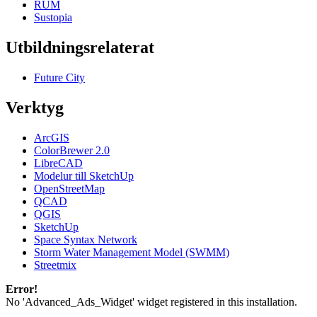
RUM
Sustopia
Utbildningsrelaterat
Future City
Verktyg
ArcGIS
ColorBrewer 2.0
LibreCAD
Modelur till SketchUp
OpenStreetMap
QCAD
QGIS
SketchUp
Space Syntax Network
Storm Water Management Model (SWMM)
Streetmix
Error!
No 'Advanced_Ads_Widget' widget registered in this installation.