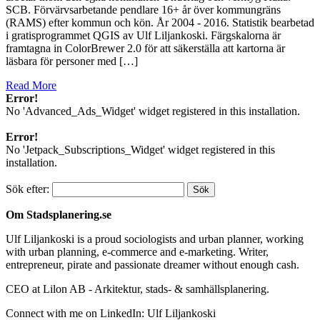
SCB. Förvärvsarbetande pendlare 16+ år över kommungräns
(RAMS) efter kommun och kön. År 2004 - 2016. Statistik bearbetad
i gratisprogrammet QGIS av Ulf Liljankoski. Färgskalorna är
framtagna in ColorBrewer 2.0 för att säkerställa att kartorna är
läsbara för personer med […]
Read More
Error!
No 'Advanced_Ads_Widget' widget registered in this installation.
Error!
No 'Jetpack_Subscriptions_Widget' widget registered in this
installation.
Sök efter:
Om Stadsplanering.se
Ulf Liljankoski is a proud sociologists and urban planner, working
with urban planning, e-commerce and e-marketing. Writer,
entrepreneur, pirate and passionate dreamer without enough cash.
CEO at Lilon AB - Arkitektur, stads- & samhällsplanering.
Connect with me on LinkedIn: Ulf Liljankoski