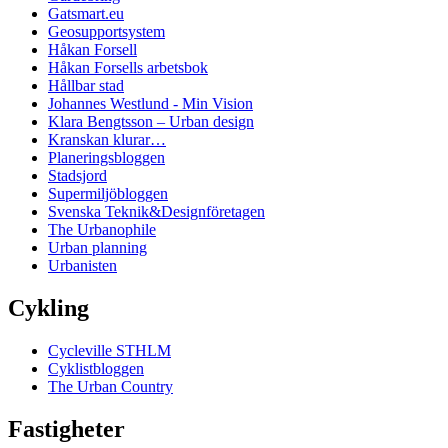
Gatsmart.eu
Geosupportsystem
Håkan Forsell
Håkan Forsells arbetsbok
Hållbar stad
Johannes Westlund - Min Vision
Klara Bengtsson – Urban design
Kranskan klurar…
Planeringsbloggen
Stadsjord
Supermiljöbloggen
Svenska Teknik&Designföretagen
The Urbanophile
Urban planning
Urbanisten
Cykling
Cycleville STHLM
Cyklistbloggen
The Urban Country
Fastigheter