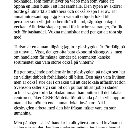
bokhandel som främst lever på webb men som valde att
öppna en liten butik i ett litet samhälle. Den typen av aktörer
borde gå utmärkt att attrahera och också skapa fler av. Ett
annat intressant upplägg kan vara att erbjuda lokal till
personer som vill jobba hemifrån ibland, säg någon dag i
veckan. Allt detta skapar grund för lunchrestauranger, för fik
och för bashandel. Vuxna människor med pengar att röra sig
med.
Turism är en annan tillgång jag tror glesbygden är för dålig på
att utnyttja. Visst, det ger ofta bara ekonomi säsongsvis, men
om handlaren får många kunder på sommaren kanske
sortimentet kan vara större också på vintern?
Ett genomgående problem är hur glesbygden på något sett har
ett väldigt dubbelt förhållande till bilen. Den sägs vara livlinan
men är också stor del i orsaken till att det lokala affärslivet dör.
Svensson sätter sig i sin bil och puttrar till sitt jobb i staden
och tar vägen förbi köpladan innan han puttrar till det lokala
centrumet, åker GENOM detta för att landa på sin villauppfart
utan att ha mött en enda annan lokal invånare. Att i
glesbygden arbeta med den här frågan måste vara en stor
utmaning.
Men på något sätt så handlar ju allt ytterst om vad invånarna
själva gör av det. Jag kan tycka att många invånare tjötar så