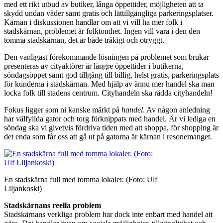
med ett rikt utbud av butiker, långa öppettider, möjligheten att ta
skydd undan väder samt gratis och lättillgängliga parkeringsplatser.
Kärnan i diskussionen handlar om att vi vill ha mer folk i
stadskärnan, problemet är folktomhet. Ingen vill vara i den den
tomma stadskärnan, det är både tråkigt och otryggt.
Den vanligast förekommande lösningen på problemet som brukar
presenteras av cityaktörer är längre öppettider i butikerna,
söndagsöppet samt god tillgång till billig, helst gratis, parkeringsplats
för kunderna i stadskärnan. Med hjälp av ännu mer handel ska man
locka folk till stadens centrum. Cityhandeln ska rädda cityhandeln!
Fokus ligger som ni kanske märkt på
handel
. Av någon anledning
har välfyllda gator och torg förknippats med handel. Är vi lediga en
söndag ska vi givetvis fördriva tiden med att shoppa, för shopping är
det enda som får oss att gå ut på gatorna är kärnan i resonemanget.
En stadskärna full med tomma lokaler. (Foto: Ulf
Liljankoski)
Stadskärnans reella problem
Stadskärnans verkliga problem har dock inte enbart med handel att