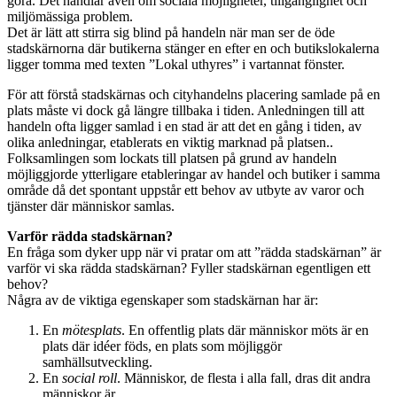
göra. Det handlar även om sociala möjligheter, tillgänglighet och
miljömässiga problem.
Det är lätt att stirra sig blind på handeln när man ser de öde
stadskärnorna där butikerna stänger en efter en och butikslokalerna
ligger tomma med texten ”Lokal uthyres” i vartannat fönster.
För att förstå stadskärnas och cityhandelns placering samlade på en
plats måste vi dock gå längre tillbaka i tiden. Anledningen till att
handeln ofta ligger samlad i en stad är att det en gång i tiden, av
olika anledningar, etablerats en viktig marknad på platsen..
Folksamlingen som lockats till platsen på grund av handeln
möjliggjorde ytterligare etableringar av handel och butiker i samma
område då det spontant uppstår ett behov av utbyte av varor och
tjänster där människor samlas.
Varför rädda stadskärnan?
En fråga som dyker upp när vi pratar om att ”rädda stadskärnan” är
varför vi ska rädda stadskärnan? Fyller stadskärnan egentligen ett
behov?
Några av de viktiga egenskaper som stadskärnan har är:
En
mötesplats
. En offentlig plats där människor möts är en
plats där idéer föds, en plats som möjliggör
samhällsutveckling.
En
social roll
. Människor, de flesta i alla fall, dras dit andra
människor är.