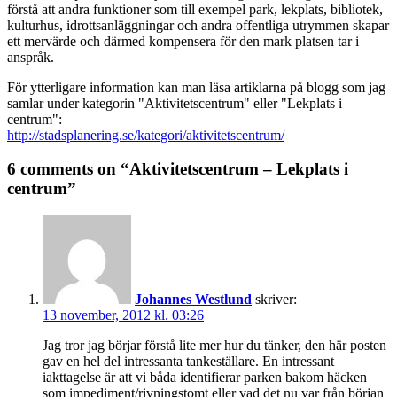
förstå att andra funktioner som till exempel park, lekplats, bibliotek,
kulturhus, idrottsanläggningar och andra offentliga utrymmen skapar
ett mervärde och därmed kompensera för den mark platsen tar i
anspråk.
För ytterligare information kan man läsa artiklarna på blogg som jag
samlar under kategorin "Aktivitetscentrum" eller "Lekplats i
centrum":
http://stadsplanering.se/kategori/aktivitetscentrum/
6 comments on “Aktivitetscentrum – Lekplats i
centrum”
Johannes Westlund
skriver:
13 november, 2012 kl. 03:26
Jag tror jag börjar förstå lite mer hur du tänker, den här posten
gav en hel del intressanta tankeställare. En intressant
iakttagelse är att vi båda identifierar parken bakom häcken
som impediment/rivningstomt eller vad det nu var från början