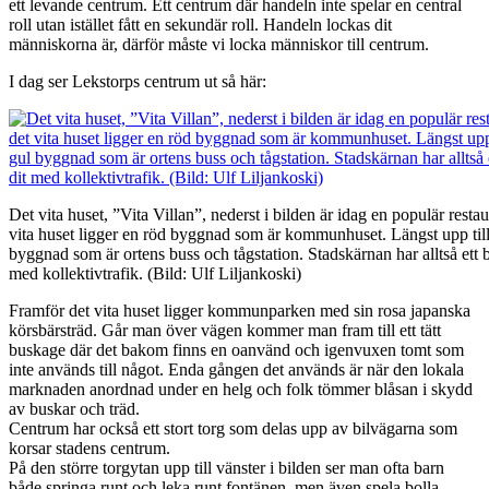
ett levande centrum. Ett centrum där handeln inte spelar en central
roll utan istället fått en sekundär roll. Handeln lockas dit
människorna är, därför måste vi locka människor till centrum.
I dag ser Lekstorps centrum ut så här:
Det vita huset, ”Vita Villan”, nederst i bilden är idag en populär rest
vita huset ligger en röd byggnad som är kommunhuset. Längst upp till 
byggnad som är ortens buss och tågstation. Stadskärnan har alltså ett b
med kollektivtrafik. (Bild: Ulf Liljankoski)
Framför det vita huset ligger kommunparken med sin rosa japanska
körsbärsträd. Går man över vägen kommer man fram till ett tätt
buskage där det bakom finns en oanvänd och igenvuxen tomt som
inte används till något. Enda gången det används är när den lokala
marknaden anordnad under en helg och folk tömmer blåsan i skydd
av buskar och träd.
Centrum har också ett stort torg som delas upp av bilvägarna som
korsar stadens centrum.
På den större torgytan upp till vänster i bilden ser man ofta barn
både springa runt och leka runt fontänen, men även spela bolla.