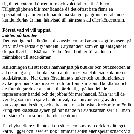
sig till ett externt köpcentrum och valet faller lätt på bilen.
Tillgängligheten blir mer lidande då det oftast bara finns en
specialbutik på orten och när denna stänger på grund av fallande
kundunderlag är man hänvisad till närmsta stad eller köpcentrum.
Förstå vad vi vill uppnå
Jakten på kunder
Den vanliga och allmänna diskussionen brukar som sagt fokusera på
att vi måste rädda cityhandeln. Cityhandeln som enligt antagandet
skapar livet i stadskärnan. Vi behöver butiker för att locka
människor till stadskärnan.
Anledningen till att fokus hamnar just på butiker och butiksdöden är
att det idag är just butiker som är den mest väletablerade aktören i
stadskärnorna. När deras försäljning sjunker och kundunderlaget
sviker gör man stora insatser och för fram sin talan. Handlarna och
de föreningar de är anslutna till är duktiga på handel, de
representerar handel och de jobbar för mer handel. Man tar till de
verktyg som man själv hanterar väl, man använder sig av den
kunskap man besitter, och cityhandlarnas kunskap kretsar framförallt
kring den klassiska synen på hur handeln i stadskärnan ser ut – man
ser stadskärnan som ett handelscentrum.
En cityhandlare vill inte att du sitter i en park och dricker ditt eget
kaffe, ligger och läser en bok i timmar i solen eller spelar schack vid