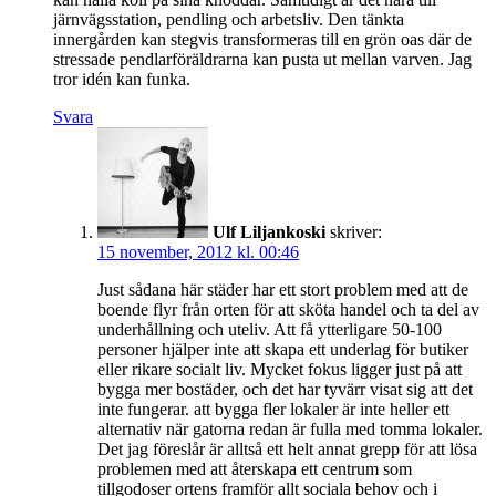
järnvägsstation, pendling och arbetsliv. Den tänkta
innergården kan stegvis transformeras till en grön oas där de
stressade pendlarföräldrarna kan pusta ut mellan varven. Jag
tror idén kan funka.
Svara
Ulf Liljankoski
skriver:
15 november, 2012 kl. 00:46
Just sådana här städer har ett stort problem med att de
boende flyr från orten för att sköta handel och ta del av
underhållning och uteliv. Att få ytterligare 50-100
personer hjälper inte att skapa ett underlag för butiker
eller rikare socialt liv. Mycket fokus ligger just på att
bygga mer bostäder, och det har tyvärr visat sig att det
inte fungerar. att bygga fler lokaler är inte heller ett
alternativ när gatorna redan är fulla med tomma lokaler.
Det jag föreslår är alltså ett helt annat grepp för att lösa
problemen med att återskapa ett centrum som
tillgodoser ortens framför allt sociala behov och i