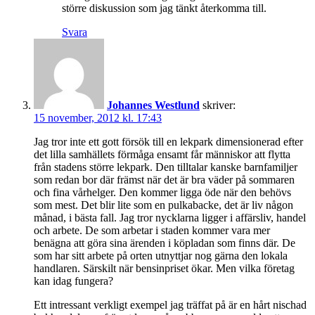
större diskussion som jag tänkt återkomma till.
Svara
Johannes Westlund
skriver:
15 november, 2012 kl. 17:43
Jag tror inte ett gott försök till en lekpark dimensionerad efter
det lilla samhällets förmåga ensamt får människor att flytta
från stadens större lekpark. Den tilltalar kanske barnfamiljer
som redan bor där främst när det är bra väder på sommaren
och fina vårhelger. Den kommer ligga öde när den behövs
som mest. Det blir lite som en pulkabacke, det är liv någon
månad, i bästa fall. Jag tror nycklarna ligger i affärsliv, handel
och arbete. De som arbetar i staden kommer vara mer
benägna att göra sina ärenden i köpladan som finns där. De
som har sitt arbete på orten utnyttjar nog gärna den lokala
handlaren. Särskilt när bensinpriset ökar. Men vilka företag
kan idag fungera?
Ett intressant verkligt exempel jag träffat på är en hårt nischad