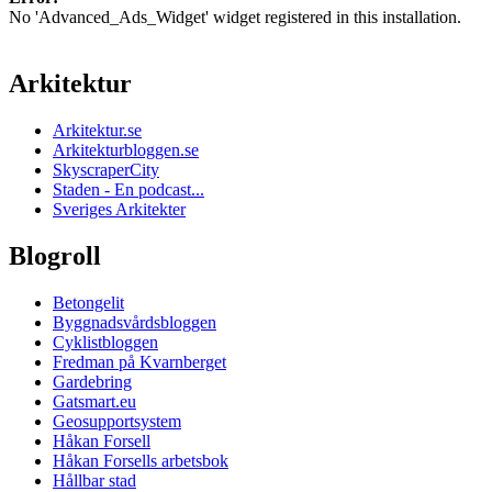
No 'Advanced_Ads_Widget' widget registered in this installation.
Arkitektur
Arkitektur.se
Arkitekturbloggen.se
SkyscraperCity
Staden - En podcast...
Sveriges Arkitekter
Blogroll
Betongelit
Byggnadsvårdsbloggen
Cyklistbloggen
Fredman på Kvarnberget
Gardebring
Gatsmart.eu
Geosupportsystem
Håkan Forsell
Håkan Forsells arbetsbok
Hållbar stad