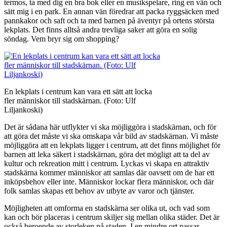
termos, ta med dig en bra bok eller en musikspelare, ring en vän och
sätt mig i en park. En annan vän föredrar att packa ryggsäcken med
pannkakor och saft och ta med barnen på äventyr på ortens största
lekplats. Det finns alltså andra trevliga saker att göra en solig
söndag. Vem bryr sig om shopping?
En lekplats i centrum kan vara ett sätt att locka
fler människor till stadskärnan. (Foto: Ulf
Liljankoski)
Det är sådana här utflykter vi ska möjliggöra i stadskärnan, och för
att göra det måste vi ska omskapa vår bild av stadskärnan. Vi måste
möjliggöra att en lekplats ligger i centrum, att det finns möjlighet för
barnen att leka säkert i stadskärnan, göra det mögligt att ta del av
kultur och rekreation mitt i centrum. Lyckas vi skapa en attraktiv
stadskärna kommer människor att samlas där oavsett om de har ett
inköpsbehov eller inte. Människor lockar flera människor, och där
folk samlas skapas ett behov av utbyte av varor och tjänster.
Möjligheten att omforma en stadskärna ser olika ut, och vad som
kan och bör placeras i centrum skiljer sig mellan olika städer. Det är
också beroende av storleken på staden. I en mindre ort passar