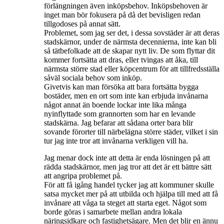
förlängningen även inköpsbehov. Inköpsbehoven är
inget man bör fokusera på då det bevisligen redan
tillgodoses på annat sätt.
Problemet, som jag ser det, i dessa sovstäder är att deras
stadskärnor, under de närmsta decennierna, inte kan bli
så tätbefolkade att de skapar nytt liv. De som flyttar dit
kommer fortsätta att dras, eller tvingas att åka, till
närmsta större stad eller köpcentrum för att tillfredsställa
såväl sociala behov som inköp.
Givetvis kan man försöka att bara fortsätta bygga
bostäder, men en ort som inte kan erbjuda invånarna
något annat än boende lockar inte lika många
nyinflyttade som grannorten som har en levande
stadskärna. Jag befarar att sådana orter bara blir
sovande förorter till närbelägna större städer, vilket i sin
tur jag inte tror att invånarna verkligen vill ha.
Jag menar dock inte att detta är enda lösningen på att
rädda stadskärnor, men jag tror att det är ett bättre sätt
att angripa problemet på.
För att få igång handel tycker jag att kommuner skulle
satsa mycket mer på att utbilda och hjälpa till med att få
invånare att våga ta steget att starta eget. Något som
borde göras i samarbete mellan andra lokala
näringsidkare och fastighetsägare. Men det blir en ännu