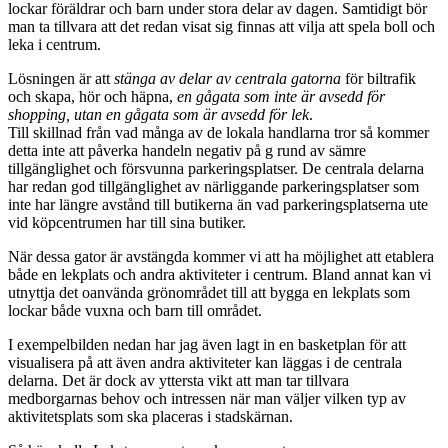
lockar föräldrar och barn under stora delar av dagen. Samtidigt bör
man ta tillvara att det redan visat sig finnas att vilja att spela boll och
leka i centrum.
Lösningen är att
stänga av delar av centrala gatorna
för biltrafik
och skapa, hör och häpna,
en gågata som inte är avsedd för
shopping, utan en gågata som är avsedd för lek
.
Till skillnad från vad många av de lokala handlarna tror så kommer
detta inte att påverka handeln negativ på g rund av sämre
tillgänglighet och försvunna parkeringsplatser. De centrala delarna
har redan god tillgänglighet av närliggande parkeringsplatser som
inte har längre avstånd till butikerna än vad parkeringsplatserna ute
vid köpcentrumen har till sina butiker.
När dessa gator är avstängda kommer vi att ha möjlighet att etablera
både en lekplats och andra aktiviteter i centrum. Bland annat kan vi
utnyttja det oanvända grönområdet till att bygga en lekplats som
lockar både vuxna och barn till området.
I exempelbilden nedan har jag även lagt in en basketplan för att
visualisera på att även andra aktiviteter kan läggas i de centrala
delarna. Det är dock av yttersta vikt att man tar tillvara
medborgarnas behov och intressen när man väljer vilken typ av
aktivitetsplats som ska placeras i stadskärnan.