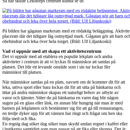
Så här skulle Lekstorps centrum kunna se ut:
På bilden har gågatan markerats med en rödaktig beläggning. Aktivitet
placerats där det tidigare låg outnyttjad mark. Gågatan gör att barn o
obehindrat och leka över hela torget. (Bild: Ulf Liljankoski)
Vad vi uppnår med att skapa ett aktivitetscentrum
Det vi uppnår med att etablera en populär lekplats och andra
aktiviteter i centrum är att vi lyckas få människor att samlas på
platsen. Det blir ett levande område som i sin tur lockar fler
människor till platsen.
När människor samlas på en plats, oavsett om de kommer dit för att
leka, utöva sport eller bara lockas dit för att sitta på bänkarna och
tittar på andra människor skapas ett naturligt behov av utbyte av
varor och tjänster. Sitter du på bänkarna en varm dag blir någon
sugen på en glass eller läsk, en annan blir hungrig när man är med
barnen på lekplatsen och bestämmer sig för att gå till restaurangen,
en tredje dyker upp för att vännen har ringt och frågat om hen ska
följa med och fika.
En regnig dag söker dag söker man skydd undan regnet i kaféet eller
i butikerna samtidigt som man passar på att fika eller shoppa. Det är