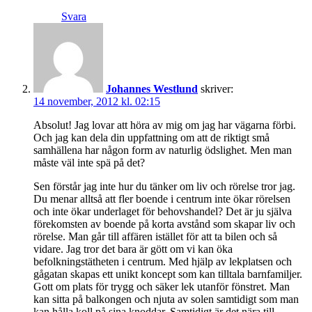
Svara
Johannes Westlund
skriver:
14 november, 2012 kl. 02:15
Absolut! Jag lovar att höra av mig om jag har vägarna förbi.
Och jag kan dela din uppfattning om att de riktigt små
samhällena har någon form av naturlig ödslighet. Men man
måste väl inte spä på det?
Sen förstår jag inte hur du tänker om liv och rörelse tror jag.
Du menar alltså att fler boende i centrum inte ökar rörelsen
och inte ökar underlaget för behovshandel? Det är ju själva
förekomsten av boende på korta avstånd som skapar liv och
rörelse. Man går till affären istället för att ta bilen och så
vidare. Jag tror det bara är gött om vi kan öka
befolkningstätheten i centrum. Med hjälp av lekplatsen och
gågatan skapas ett unikt koncept som kan tilltala barnfamiljer.
Gott om plats för trygg och säker lek utanför fönstret. Man
kan sitta på balkongen och njuta av solen samtidigt som man
kan hålla koll på sina knoddar. Samtidigt är det nära till