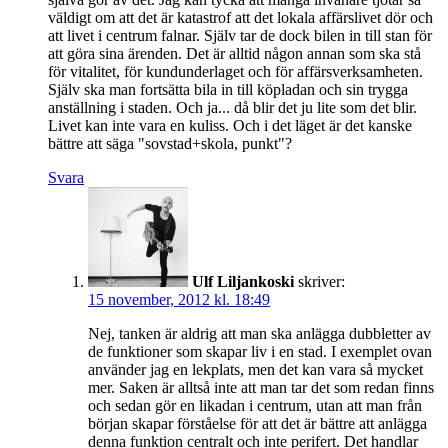
väldigt om att det är katastrof att det lokala affärslivet dör och
att livet i centrum falnar. Själv tar de dock bilen in till stan för
att göra sina ärenden. Det är alltid någon annan som ska stå
för vitalitet, för kundunderlaget och för affärsverksamheten.
Själv ska man fortsätta bila in till köpladan och sin trygga
anställning i staden. Och ja... då blir det ju lite som det blir.
Livet kan inte vara en kuliss. Och i det läget är det kanske
bättre att säga "sovstad+skola, punkt"?
Svara
Ulf Liljankoski
skriver:
15 november, 2012 kl. 18:49
Nej, tanken är aldrig att man ska anlägga dubbletter av
de funktioner som skapar liv i en stad. I exemplet ovan
använder jag en lekplats, men det kan vara så mycket
mer. Saken är alltså inte att man tar det som redan finns
och sedan gör en likadan i centrum, utan att man från
början skapar förståelse för att det är bättre att anlägga
denna funktion centralt och inte perifert. Det handlar