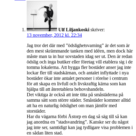
Ulf Liljankoski
skriver:
13 november, 2012 kl. 22:34
Jag tror det där med ”ödslighetsvarning” är det som är
den mest skrämmande tanken med idéen, men dock här
måste man ta in hur sovstaden idag ser ut. Den är redan
ödslig och inga butiker eller företag vill etablera sig i de
tomma lokalerna. Att bygga fler bostäder anser jag inte
lockar fler till stadskärnan, och antalet inflyttade i nya
bostäder ökar inte antalet personer i rörelse i centrum
för att skapa en livfull och livskraftig kärna som kan
hjälpa till att återetablera behovshandeln.
Det viktiga är också att inte titta på småstäderna på
samma sätt som större städer. Småstäder kommer alltid
att ha en naturlig ödslighet om man jämför med
storstäder.
Har du vägarna förbi Åstorp en dag så säg till så kan
jag anordna en ”stadsvandring”. Kanske ser du något
jag inte ser, samtidigt kan jag tydligare visa problemen i
en sådan liten stad.