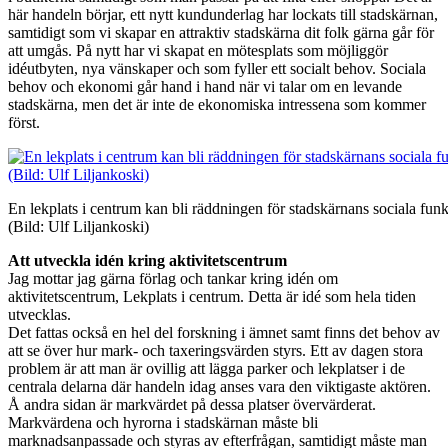
här handeln börjar, ett nytt kundunderlag har lockats till stadskärnan,
samtidigt som vi skapar en attraktiv stadskärna dit folk gärna går för
att umgås. På nytt har vi skapat en mötesplats som möjliggör
idéutbyten, nya vänskaper och som fyller ett socialt behov. Sociala
behov och ekonomi går hand i hand när vi talar om en levande
stadskärna, men det är inte de ekonomiska intressena som kommer
först.
En lekplats i centrum kan bli räddningen för stadskärnans sociala fu
(Bild: Ulf Liljankoski)
Att utveckla idén kring aktivitetscentrum
Jag mottar jag gärna förlag och tankar kring idén om
aktivitetscentrum, Lekplats i centrum. Detta är idé som hela tiden
utvecklas.
Det fattas också en hel del forskning i ämnet samt finns det behov av
att se över hur mark- och taxeringsvärden styrs. Ett av dagen stora
problem är att man är ovillig att lägga parker och lekplatser i de
centrala delarna där handeln idag anses vara den viktigaste aktören.
Å andra sidan är markvärdet på dessa platser övervärderat.
Markvärdena och hyrorna i stadskärnan måste bli
marknadsanpassade och styras av efterfrågan, samtidigt måste man