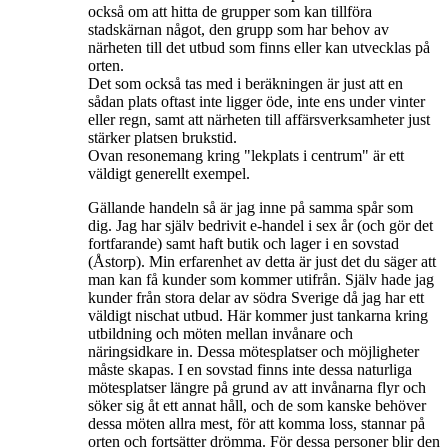
också om att hitta de grupper som kan tillföra
stadskärnan något, den grupp som har behov av
närheten till det utbud som finns eller kan utvecklas på
orten.
Det som också tas med i beräkningen är just att en
sådan plats oftast inte ligger öde, inte ens under vinter
eller regn, samt att närheten till affärsverksamheter just
stärker platsen brukstid.
Ovan resonemang kring "lekplats i centrum" är ett
väldigt generellt exempel.
Gällande handeln så är jag inne på samma spår som
dig. Jag har själv bedrivit e-handel i sex år (och gör det
fortfarande) samt haft butik och lager i en sovstad
(Åstorp). Min erfarenhet av detta är just det du säger att
man kan få kunder som kommer utifrån. Själv hade jag
kunder från stora delar av södra Sverige då jag har ett
väldigt nischat utbud. Här kommer just tankarna kring
utbildning och möten mellan invånare och
näringsidkare in. Dessa mötesplatser och möjligheter
måste skapas. I en sovstad finns inte dessa naturliga
mötesplatser längre på grund av att invånarna flyr och
söker sig åt ett annat håll, och de som kanske behöver
dessa möten allra mest, för att komma loss, stannar på
orten och fortsätter drömma. För dessa personer blir den