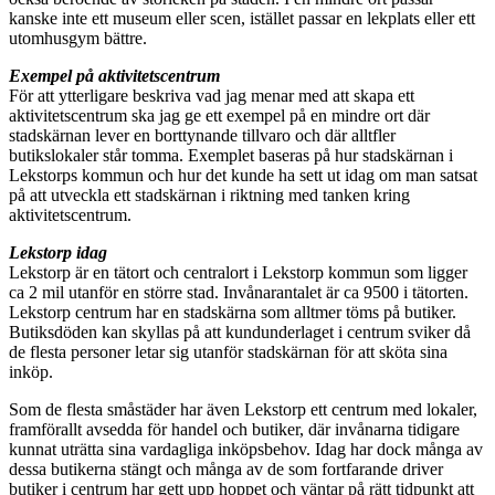
kanske inte ett museum eller scen, istället passar en lekplats eller ett
utomhusgym bättre.
Exempel på aktivitetscentrum
För att ytterligare beskriva vad jag menar med att skapa ett
aktivitetscentrum ska jag ge ett exempel på en mindre ort där
stadskärnan lever en borttynande tillvaro och där alltfler
butikslokaler står tomma. Exemplet baseras på hur stadskärnan i
Lekstorps kommun och hur det kunde ha sett ut idag om man satsat
på att utveckla ett stadskärnan i riktning med tanken kring
aktivitetscentrum.
Lekstorp idag
Lekstorp är en tätort och centralort i Lekstorp kommun som ligger
ca 2 mil utanför en större stad. Invånarantalet är ca 9500 i tätorten.
Lekstorp centrum har en stadskärna som alltmer töms på butiker.
Butiksdöden kan skyllas på att kundunderlaget i centrum sviker då
de flesta personer letar sig utanför stadskärnan för att sköta sina
inköp.
Som de flesta småstäder har även Lekstorp ett centrum med lokaler,
framförallt avsedda för handel och butiker, där invånarna tidigare
kunnat uträtta sina vardagliga inköpsbehov. Idag har dock många av
dessa butikerna stängt och många av de som fortfarande driver
butiker i centrum har gett upp hoppet och väntar på rätt tidpunkt att