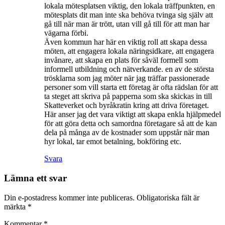
lokala mötesplatsen viktig, den lokala träffpunkten, en
mötesplats dit man inte ska behöva tvinga sig själv att
gå till när man är trött, utan vill gå till för att man har
vägarna förbi.
Även kommun har här en viktig roll att skapa dessa
möten, att engagera lokala näringsidkare, att engagera
invånare, att skapa en plats för såväl formell som
informell utbildning och nätverkande. en av de största
trösklarna som jag möter när jag träffar passionerade
personer som vill starta ett företag är ofta rädslan för att
ta steget att skriva på papperna som ska skickas in till
Skatteverket och byråkratin kring att driva företaget.
Här anser jag det vara viktigt att skapa enkla hjälpmedel
för att göra detta och samordna företagare så att de kan
dela på många av de kostnader som uppstår när man
hyr lokal, tar emot betalning, bokföring etc.
Svara
Lämna ett svar
Din e-postadress kommer inte publiceras.
Obligatoriska fält är
märkta
*
Kommentar
*