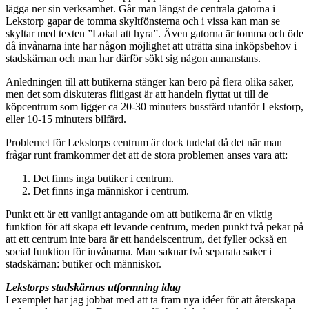
lägga ner sin verksamhet. Går man längst de centrala gatorna i
Lekstorp gapar de tomma skyltfönsterna och i vissa kan man se
skyltar med texten ”Lokal att hyra”. Även gatorna är tomma och öde
då invånarna inte har någon möjlighet att uträtta sina inköpsbehov i
stadskärnan och man har därför sökt sig någon annanstans.
Anledningen till att butikerna stänger kan bero på flera olika saker,
men det som diskuteras flitigast är att handeln flyttat ut till de
köpcentrum som ligger ca 20-30 minuters bussfärd utanför Lekstorp,
eller 10-15 minuters bilfärd.
Problemet för Lekstorps centrum är dock tudelat då det när man
frågar runt framkommer det att de stora problemen anses vara att:
Det finns inga butiker i centrum.
Det finns inga människor i centrum.
Punkt ett är ett vanligt antagande om att butikerna är en viktig
funktion för att skapa ett levande centrum, meden punkt två pekar på
att ett centrum inte bara är ett handelscentrum, det fyller också en
social funktion för invånarna. Man saknar två separata saker i
stadskärnan: butiker och människor.
Lekstorps stadskärnas utformning idag
I exemplet har jag jobbat med att ta fram nya idéer för att återskapa