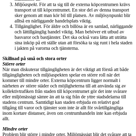
Miljöaspekt
. För att ta sig till de externa köpcentrumen krävs
transport ut till köpcentrumet. En stor del av denna transport
sker genom att man kör bil till platsen. Av miljösynpunkt blir
alltså en närliggande handelsplats viktig.
Tillgänglighet. För äldre och billösa är en samlad, närliggande
och lättillgänglig handel viktig. Man behöver ett utbud av
basvaror och bastjänster. Det ska också vara lätta att uträtta
sina inköp på ett ställe utan att försöka ta sig runt i hela staden
i jakten på varorna och tjänsterna.
Skillnad på små och stora orter
Större orter
När man diskuterar tillgängligheten är det viktigt att förstå att både
tillgängligheten och miljöaspekten spelar en större roll när det
kommer till mindre orter. Externa köpcentrum ligger normalt i
närheten av större städer och möjligheterna till att använda sig av
kollektivtrafiken från staden till köpcentrumet gör det inte svårare
eller miljömässigt sämre än att ta sig från de yttre stadsdelarna till
stadens centrum. Samtidigt kan staden erbjuda en relativt god
tillgång till varor och tjänster som inte är allt för svårtillgängliga
inom kortare distanser, även om centrumhandeln inte kan erbjuda
allt.
Mindre orter
Problem blir större i mindre orter. Miljömässigt blir det svårare att ta