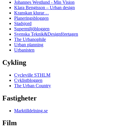
Johannes Westlund - Min Vision
Klara Bengtsson – Urban design
Kranskan klurar…
Planeringsbloggen
Stadsjord
Supermiljöbloggen
Svenska Teknik&Designföretagen
The Urbanophile
Urban planning
Urbanisten
Cykling
Cycleville STHLM
Cyklistbloggen
The Urban Country
Fastigheter
Marktilldelning.se
Film