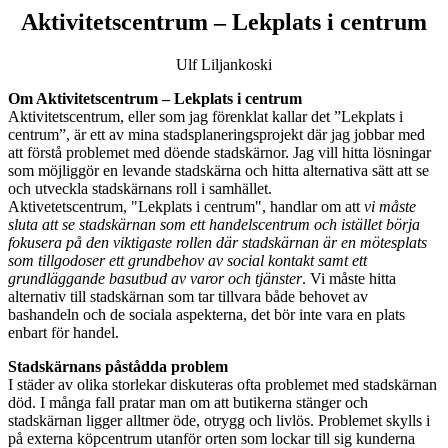
Aktivitetscentrum – Lekplats i centrum
Ulf Liljankoski
Om Aktivitetscentrum – Lekplats i centrum
Aktivitetscentrum, eller som jag förenklat kallar det ”Lekplats i
centrum”, är ett av mina stadsplaneringsprojekt där jag jobbar med
att förstå problemet med döende stadskärnor. Jag vill hitta lösningar
som möjliggör en levande stadskärna och hitta alternativa sätt att se
och utveckla stadskärnans roll i samhället.
Aktivetetscentrum, "Lekplats i centrum", handlar om att
vi måste
sluta att se stadskärnan som ett handelscentrum och istället börja
fokusera på den viktigaste rollen där stadskärnan är en mötesplats
som tillgodoser ett grundbehov av social kontakt samt ett
grundläggande basutbud av varor och tjänster
.
Vi måste hitta
alternativ till stadskärnan
som tar tillvara både behovet av
bashandeln och de sociala aspekterna, det bör inte vara en plats
enbart för handel.
Stadskärnans påstådda problem
I städer av olika storlekar diskuteras ofta problemet med stadskärnan
död. I många fall pratar man om att butikerna stänger och
stadskärnan ligger alltmer öde, otrygg och livlös. Problemet skylls i
på externa köpcentrum utanför orten som lockar till sig kunderna