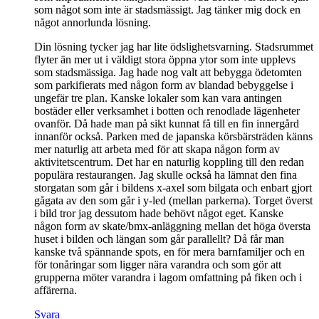
som något som inte är stadsmässigt. Jag tänker mig dock en
något annorlunda lösning.
Din lösning tycker jag har lite ödslighetsvarning. Stadsrummet
flyter än mer ut i väldigt stora öppna ytor som inte upplevs
som stadsmässiga. Jag hade nog valt att bebygga ödetomten
som parkifierats med någon form av blandad bebyggelse i
ungefär tre plan. Kanske lokaler som kan vara antingen
bostäder eller verksamhet i botten och renodlade lägenheter
ovanför. Då hade man på sikt kunnat få till en fin innergård
innanför också. Parken med de japanska körsbärsträden känns
mer naturlig att arbeta med för att skapa någon form av
aktivitetscentrum. Det har en naturlig koppling till den redan
populära restaurangen. Jag skulle också ha lämnat den fina
storgatan som går i bildens x-axel som bilgata och enbart gjort
gågata av den som går i y-led (mellan parkerna). Torget överst
i bild tror jag dessutom hade behövt något eget. Kanske
någon form av skate/bmx-anläggning mellan det höga översta
huset i bilden och längan som går parallellt? Då får man
kanske två spännande spots, en för mera barnfamiljer och en
för tonåringar som ligger nära varandra och som gör att
grupperna möter varandra i lagom omfattning på fiken och i
affärerna.
Svara