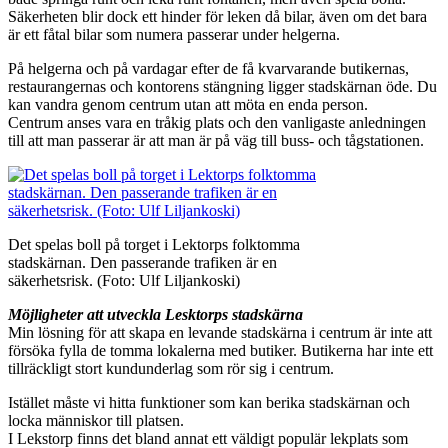
Säkerheten blir dock ett hinder för leken då bilar, även om det bara
är ett fåtal bilar som numera passerar under helgerna.
På helgerna och på vardagar efter de få kvarvarande butikernas,
restaurangernas och kontorens stängning ligger stadskärnan öde. Du
kan vandra genom centrum utan att möta en enda person.
Centrum anses vara en tråkig plats och den vanligaste anledningen
till att man passerar är att man är på väg till buss- och tågstationen.
Det spelas boll på torget i Lektorps folktomma
stadskärnan. Den passerande trafiken är en
säkerhetsrisk. (Foto: Ulf Liljankoski)
Möjligheter att utveckla Lesktorps stadskärna
Min lösning för att skapa en levande stadskärna i centrum är inte att
försöka fylla de tomma lokalerna med butiker. Butikerna har inte ett
tillräckligt stort kundunderlag som rör sig i centrum.
Istället måste vi hitta funktioner som kan berika stadskärnan och
locka människor till platsen.
I Lekstorp finns det bland annat ett väldigt populär lekplats som