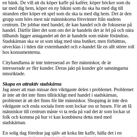
en bänk. De vill att du köper kaffe på kaféer, köper böcker som du
tar med dig hem, köper en ny bikini som du ska ha med dig till
stranden eller köper ett spel som du ska ta med dig hem. Det är den
grupp som hörs mest när människorna försvinner från stadens
centrum. De jobbar med handel, de kan handel och de fokuserar på
handel. Därför låter det som om det är handeln det är fel på och nära
tillhands ligger antagandet att det är handeln som måste förändras.
Stadskärnan ska se ut som idag med sina butiker, men förbättras,
utvecklas i i tiden där externhandel och e-handel får en allt större roll
hos konsumenterna.
Cityhandlarna är inte intresserad av fler människor, de är
intresserade av fler kunder. Deras jakt på kunder gör satsningarna
missriktade.
Skapa en attraktiv stadskärna
Jag anser att man missar den viktigaste delen i problemet. Problemet
är inte att det inte finns tillräckligt med handel i stadskärnan,
problemet är att det finns för lite människor. Shopping är inte den
viktigaste och enda sociala form som lockar oss ur husen. För att få
människor till centrum måste vi ta reda på vad det är som lockar ut
folk och komma på hur vi kan kombinera detta med med
stadskärnan.
En solig dag föredrar jag själv att koka lite kaffe, hälla det i en