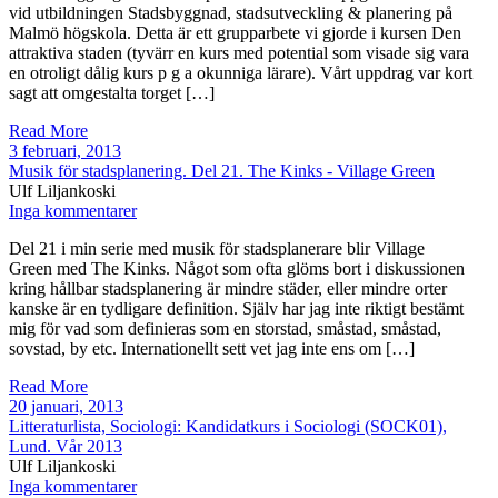
vid utbildningen Stadsbyggnad, stadsutveckling & planering på
Malmö högskola. Detta är ett grupparbete vi gjorde i kursen Den
attraktiva staden (tyvärr en kurs med potential som visade sig vara
en otroligt dålig kurs p g a okunniga lärare). Vårt uppdrag var kort
sagt att omgestalta torget […]
Read More
3 februari, 2013
Musik för stadsplanering. Del 21. The Kinks - Village Green
Ulf Liljankoski
Inga kommentarer
Del 21 i min serie med musik för stadsplanerare blir Village
Green med The Kinks. Något som ofta glöms bort i diskussionen
kring hållbar stadsplanering är mindre städer, eller mindre orter
kanske är en tydligare definition. Själv har jag inte riktigt bestämt
mig för vad som definieras som en storstad, småstad, småstad,
sovstad, by etc. Internationellt sett vet jag inte ens om […]
Read More
20 januari, 2013
Litteraturlista, Sociologi: Kandidatkurs i Sociologi (SOCK01),
Lund. Vår 2013
Ulf Liljankoski
Inga kommentarer