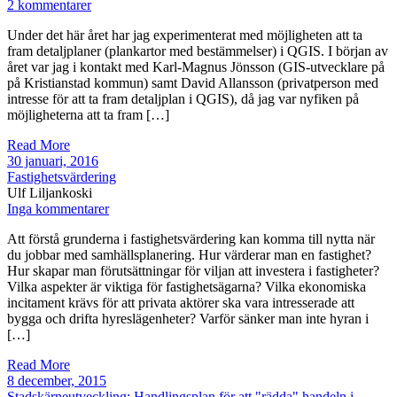
2 kommentarer
Under det här året har jag experimenterat med möjligheten att ta
fram detaljplaner (plankartor med bestämmelser) i QGIS. I början av
året var jag i kontakt med Karl-Magnus Jönsson (GIS-utvecklare på
på Kristianstad kommun) samt David Allansson (privatperson med
intresse för att ta fram detaljplan i QGIS), då jag var nyfiken på
möjligheterna att ta fram […]
Read More
30 januari, 2016
Fastighetsvärdering
Ulf Liljankoski
Inga kommentarer
Att förstå grunderna i fastighetsvärdering kan komma till nytta när
du jobbar med samhällsplanering. Hur värderar man en fastighet?
Hur skapar man förutsättningar för viljan att investera i fastigheter?
Vilka aspekter är viktiga för fastighetsägarna? Vilka ekonomiska
incitament krävs för att privata aktörer ska vara intresserade att
bygga och drifta hyreslägenheter? Varför sänker man inte hyran i
[…]
Read More
8 december, 2015
Stadskärneutveckling: Handlingsplan för att "rädda" handeln i