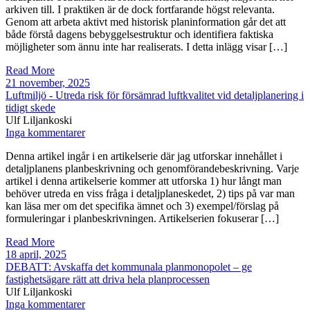
arkiven till. I praktiken är de dock fortfarande högst relevanta.
Genom att arbeta aktivt med historisk planinformation går det att
både förstå dagens bebyggelsestruktur och identifiera faktiska
möjligheter som ännu inte har realiserats. I detta inlägg visar […]
Read More
21 november, 2025
Luftmiljö - Utreda risk för försämrad luftkvalitet vid detaljplanering i
tidigt skede
Ulf Liljankoski
Inga kommentarer
Denna artikel ingår i en artikelserie där jag utforskar innehållet i
detaljplanens planbeskrivning och genomförandebeskrivning. Varje
artikel i denna artikelserie kommer att utforska 1) hur långt man
behöver utreda en viss fråga i detaljplaneskedet, 2) tips på var man
kan läsa mer om det specifika ämnet och 3) exempel/förslag på
formuleringar i planbeskrivningen. Artikelserien fokuserar […]
Read More
18 april, 2025
DEBATT: Avskaffa det kommunala planmonopolet – ge
fastighetsägare rätt att driva hela planprocessen
Ulf Liljankoski
Inga kommentarer