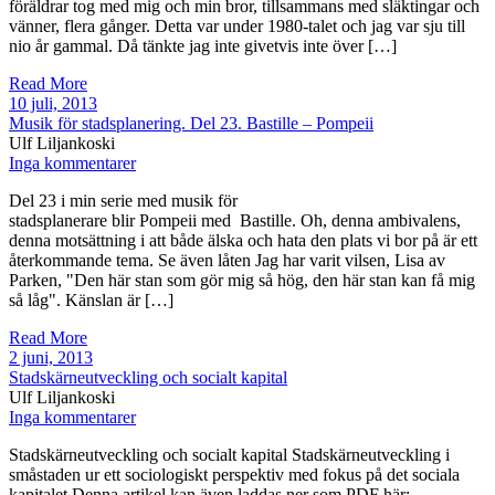
föräldrar tog med mig och min bror, tillsammans med släktingar och
vänner, flera gånger. Detta var under 1980-talet och jag var sju till
nio år gammal. Då tänkte jag inte givetvis inte över […]
Read More
10 juli, 2013
Musik för stadsplanering. Del 23. Bastille – Pompeii
Ulf Liljankoski
Inga kommentarer
Del 23 i min serie med musik för
stadsplanerare blir Pompeii med Bastille. Oh, denna ambivalens,
denna motsättning i att både älska och hata den plats vi bor på är ett
återkommande tema. Se även låten Jag har varit vilsen, Lisa av
Parken, "Den här stan som gör mig så hög, den här stan kan få mig
så låg". Känslan är […]
Read More
2 juni, 2013
Stadskärneutveckling och socialt kapital
Ulf Liljankoski
Inga kommentarer
Stadskärneutveckling och socialt kapital Stadskärneutveckling i
småstaden ur ett sociologiskt perspektiv med fokus på det sociala
kapitalet Denna artikel kan även laddas ner som PDF här: