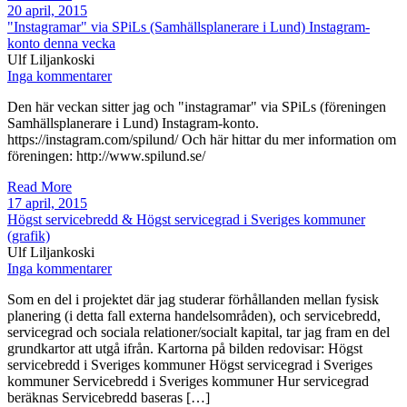
20 april, 2015
"Instagramar" via SPiLs (Samhällsplanerare i Lund) Instagram-
konto denna vecka
Ulf Liljankoski
Inga kommentarer
Den här veckan sitter jag och "instagramar" via SPiLs (föreningen
Samhällsplanerare i Lund) Instagram-konto.
https://instagram.com/spilund/ Och här hittar du mer information om
föreningen: http://www.spilund.se/
Read More
17 april, 2015
Högst servicebredd & Högst servicegrad i Sveriges kommuner
(grafik)
Ulf Liljankoski
Inga kommentarer
Som en del i projektet där jag studerar förhållanden mellan fysisk
planering (i detta fall externa handelsområden), och servicebredd,
servicegrad och sociala relationer/socialt kapital, tar jag fram en del
grundkartor att utgå ifrån. Kartorna på bilden redovisar: Högst
servicebredd i Sveriges kommuner Högst servicegrad i Sveriges
kommuner Servicebredd i Sveriges kommuner Hur servicegrad
beräknas Servicebredd baseras […]