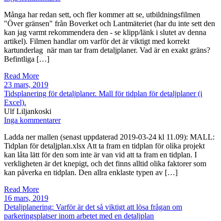
Många har redan sett, och fler kommer att se, utbildningsfilmen
"Över gränsen" från Boverket och Lantmäteriet (har du inte sett den
kan jag varmt rekommendera den - se klipp/länk i slutet av denna
artikel). Filmen handlar om varför det är viktigt med korrekt
kartunderlag när man tar fram detaljplaner. Vad är en exakt gräns?
Befintliga […]
Read More
23 mars, 2019
Tidsplanering för detaljplaner. Mall för tidplan för detaljplaner (i
Excel).
Ulf Liljankoski
Inga kommentarer
Ladda ner mallen (senast uppdaterad 2019-03-24 kl 11.09): MALL:
Tidplan för detaljplan.xlsx Att ta fram en tidplan för olika projekt
kan låta lätt för den som inte är van vid att ta fram en tidplan. I
verkligheten är det knepigt, och det finns alltid olika faktorer som
kan påverka en tidplan. Den allra enklaste typen av […]
Read More
16 mars, 2019
Detaljplanering: Varför är det så viktigt att lösa frågan om
parkeringsplatser inom arbetet med en detaljplan