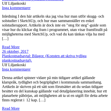
Ulf Liljankoski
Inga kommentarer
Inledning I den här artikeln ska jag visa hur man utför skugg- och
solstudier i SketchUp, och hur man sammanställer en enkel
solstudierapport. Artikeln är dock inte en "steg för steg"-guide som
visar hur du klickar dig fram i programmet, utan visar framförallt på
möjligheterna med SketchUp, och vad du kan tänkas vilja ha med
[…]
Read More
26 oktober, 2017
Plankostnadsavtal: Bilagor. (Konsten att skriva tydliga
plankostnadsavtal).
Ulf Liljankoski
Inga kommentarer
Denna artikel spinner vidare på min tidigare artikel gällande
klarspråk, tydlighet och begriplighet i kommunala sammanhang.
Artikeln är skriven på ett sätt som förutsätter att du sedan tidigare
besitter en del kunskap gällande vad detaljplanering innebär, hur ett
planarbete påbörjas, att möjligheten att ta ut en utgift för detta arbete
finns reglerat i 12 kap. […]
Read More