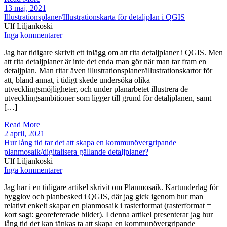
13 maj, 2021
Illustrationsplaner/Illustrationskarta för detaljplan i QGIS
Ulf Liljankoski
Inga kommentarer
Jag har tidigare skrivit ett inlägg om att rita detaljplaner i QGIS. Men
att rita detaljplaner är inte det enda man gör när man tar fram en
detaljplan. Man ritar även illustrationsplaner/illustrationskartor för
att, bland annat, i tidigt skede undersöka olika
utvecklingsmöjligheter, och under planarbetet illustrera de
utvecklingsambitioner som ligger till grund för detaljplanen, samt
[…]
Read More
2 april, 2021
Hur lång tid tar det att skapa en kommunövergripande
planmosaik/digitalisera gällande detaljplaner?
Ulf Liljankoski
Inga kommentarer
Jag har i en tidigare artikel skrivit om Planmosaik. Kartunderlag för
bygglov och planbesked i QGIS, där jag gick igenom hur man
relativt enkelt skapar en planmosaik i rasterformat (rasterformat =
kort sagt: georefererade bilder). I denna artikel presenterar jag hur
lång tid det kan tänkas ta att skapa en kommunövergripande