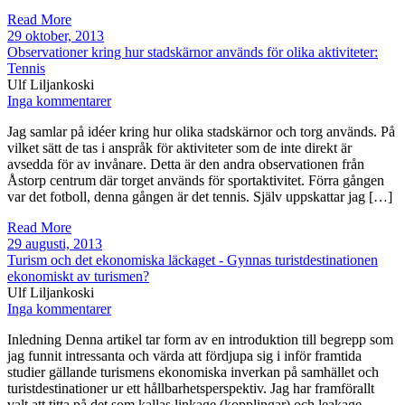
Read More
29 oktober, 2013
Observationer kring hur stadskärnor används för olika aktiviteter:
Tennis
Ulf Liljankoski
Inga kommentarer
Jag samlar på idéer kring hur olika stadskärnor och torg används. På
vilket sätt de tas i anspråk för aktiviteter som de inte direkt är
avsedda för av invånare. Detta är den andra observationen från
Åstorp centrum där torget används för sportaktivitet. Förra gången
var det fotboll, denna gången är det tennis. Själv uppskattar jag […]
Read More
29 augusti, 2013
Turism och det ekonomiska läckaget - Gynnas turistdestinationen
ekonomiskt av turismen?
Ulf Liljankoski
Inga kommentarer
Inledning Denna artikel tar form av en introduktion till begrepp som
jag funnit intressanta och värda att fördjupa sig i inför framtida
studier gällande turismens ekonomiska inverkan på samhället och
turistdestinationer ur ett hållbarhetsperspektiv. Jag har framförallt
valt att titta på det som kallas linkage (kopplingar) och leakage