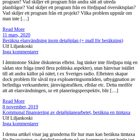
program? Vad skiljer ett program från andra sätt att utreda
planfrågor? Vad skiljer ett program från en fördjupad översiktsplan?
Vad skiljer ett program från ett projekt? Vilka problem uppstår om
man inte […]
Read More
11 mars, 2020
Beräkna elanvändning inom detaljplan (+ mall för beräkning)
Ulf Liljankoski
Inga kommentarer
I åtminstone Skåne diskuteras elbrist. Jag tänker inte fördjupa mig en
sådan stor fråga (med flera politiska aspekter), utan hänvisar istället
till att andra källor på nätet, t ex Sveriges radio. Elbristen skapar
dock problem för såväl nya exploateringsområden, utbyggnation av
befintliga verksamheter, järnvägstrafiken, elbilar etc. Detta medför
att att elanvändningen, ur ett planeringsperspektiv, blir […]
Read More
8 november, 2019
Kommunal finansiering av detaljplanearbetet, beräkna en timtaxa
Ulf Liljankoski
Inga kommentarer
I denna artikel visar jag grunderna för hur man kan beräkna timtaxa
för finansiering av detaljplanearbete på en kommun (samt berör jag