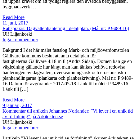
att uppnå kravet om att tydligt reglera den avsedda bebyggelsen,
byggnadsverk […]
Read More
11 juni, 2017
Rättspraxis: Dagvattenhantering i detaljplan. (Mål nr: P 9489-16)
Ulf Liljankoski
Inga kommentarer
Bakgrund I det här målet fastslog Mark- och miljööverdomstolen
Gällivare kommuns beslut att anta detaljplan för
fastigheterna Gällivare 4:18 m fl (Andra Sidan). Domen kan ge en
vägledning gällande hur långt man kan tänkas behöva redovisa
hanteringen av dagvatten, översvämningsrisk och erosionsrisk i
planhandlingarna (plankarta och planbeskrivning). Mål nr: P 9489-
16 Datum för avgörande: 2017-05-18 Länk till målet: P 9489-16
Länk till […]
Read More
9 januari, 2017
Kommentar till artikeln Johannes Norlander: ”Vi lever i en unik tid
av förfulning” på Arkitekten.se
Ulf Liljankoski
Inga kommentarer
I artikeln ”Vi lever i en unik tid av förfulning” skriver Arkitekten.se