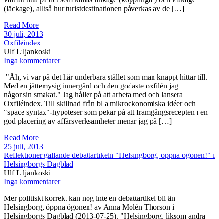
(läckage), alltså hur turistdestinationen påverkas av de […]
Read More
30 juli, 2013
Oxfiléindex
Ulf Liljankoski
Inga kommentarer
"Åh, vi var på det här underbara stället som man knappt hittar till.
Med en jättemysig innergård och den godaste oxfilén jag
någonsin smakat." Jag håller på att arbeta med och lansera
Oxfiléindex. Till skillnad från bl a mikroekonomiska idéer och
"space syntax"-hypoteser som pekar på att framgångsrecepten i en
god placering av affärsverksamheter menar jag på […]
Read More
25 juli, 2013
Reflektioner gällande debattartikeln "Helsingborg, öppna ögonen!" i
Helsingborgs Dagblad
Ulf Liljankoski
Inga kommentarer
Mer politiskt korrekt kan nog inte en debattartikel bli än
Helsingborg, öppna ögonen! av Anna Molén Thorson i
Helsingborgs Dagblad (2013-07-25). "Helsingborg, liksom andra