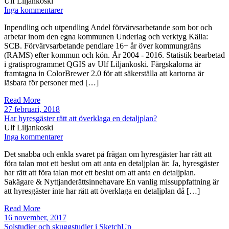
Ulf Liljankoski
Inga kommentarer
Inpendling och utpendling Andel förvärvsarbetande som bor och
arbetar inom den egna kommunen Underlag och verktyg Källa:
SCB. Förvärvsarbetande pendlare 16+ år över kommungräns
(RAMS) efter kommun och kön. År 2004 - 2016. Statistik bearbetad
i gratisprogrammet QGIS av Ulf Liljankoski. Färgskalorna är
framtagna in ColorBrewer 2.0 för att säkerställa att kartorna är
läsbara för personer med […]
Read More
27 februari, 2018
Har hyresgäster rätt att överklaga en detaljplan?
Ulf Liljankoski
Inga kommentarer
Det snabba och enkla svaret på frågan om hyresgäster har rätt att
föra talan mot ett beslut om att anta en detaljplan är: Ja, hyresgäster
har rätt att föra talan mot ett beslut om att anta en detaljplan.
Sakägare & Nyttjanderättsinnehavare En vanlig missuppfattning är
att hyresgäster inte har rätt att överklaga en detaljplan då […]
Read More
16 november, 2017
Solstudier och skuggstudier i SketchUp