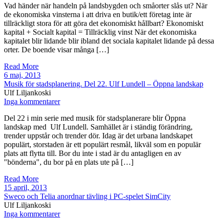
Vad händer när handeln på landsbygden och småorter slås ut? När
de ekonomiska vinsterna i att driva en butik/ett företag inte är
tillräckligt stora för att göra det ekonomiskt hållbart? Ekonomiskt
kapital + Socialt kapital = Tillräcklig vinst När det ekonomiska
kapitalet blir lidande blir ibland det sociala kapitalet lidande på dessa
orter. De boende visar många […]
Read More
6 maj, 2013
Musik för stadsplanering. Del 22. Ulf Lundell – Öppna landskap
Ulf Liljankoski
Inga kommentarer
Del 22 i min serie med musik för stadsplanerare blir Öppna
landskap med Ulf Lundell. Samhället är i ständig förändring,
trender uppstår och trender dör. Idag är det urbana landskapet
populärt, storstaden är ett populärt resmål, likväl som en populär
plats att flytta till. Bor du inte i stad är du antagligen en av
"bönderna", du bor på en plats ute på […]
Read More
15 april, 2013
Sweco och Telia anordnar tävling i PC-spelet SimCity
Ulf Liljankoski
Inga kommentarer