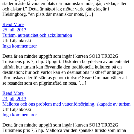
städer måste få vara en plats där människor möts, går, cyklar, sitter
och älskar i." Detta är något jag möter varje gång jag är i
Helsingborg, "en plats där människor möts, […]
Read More
25 juli, 2013
Turism, autenticitet och ackulturation
Ulf Liljankoski
Inga kommentarer
Detta är en mindre uppgift som ingår i kursen SO13 TR032G
Turismens pris 7,5 hp. Uppgift: Diskutera betydelsen av autenticitet
utifrån hur turism kan förvandla den traditionella kulturen på en
destination; hur och varför kan en destinations ”äkthet” antingen
förminskas eller förstärkas genom turism? Svar: Om man väljer att
se resandet som en pilgrimsfärd en resa, […]
Read More
23 juli, 2013
Mallorca och öns problem med vattenförsörjning, skapade av turism
Ulf Liljankoski
Inga kommentarer
Detta är en mindre uppgift som ingår i kursen SO13 TR032G
Turismens pris 7,5 hp. Mallorca var den spanska turistö som mina