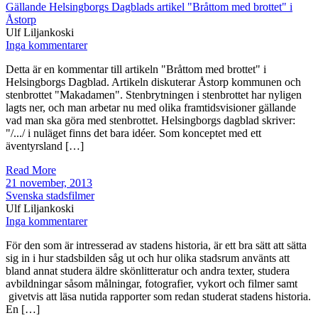
Gällande Helsingborgs Dagblads artikel "Bråttom med brottet" i
Åstorp
Ulf Liljankoski
Inga kommentarer
Detta är en kommentar till artikeln "Bråttom med brottet" i
Helsingborgs Dagblad. Artikeln diskuterar Åstorp kommunen och
stenbrottet "Makadamen". Stenbrytningen i stenbrottet har nyligen
lagts ner, och man arbetar nu med olika framtidsvisioner gällande
vad man ska göra med stenbrottet. Helsingborgs dagblad skriver:
"/.../ i nuläget finns det bara idéer. Som konceptet med ett
äventyrsland […]
Read More
21 november, 2013
Svenska stadsfilmer
Ulf Liljankoski
Inga kommentarer
För den som är intresserad av stadens historia, är ett bra sätt att sätta
sig in i hur stadsbilden såg ut och hur olika stadsrum använts att
bland annat studera äldre skönlitteratur och andra texter, studera
avbildningar såsom målningar, fotografier, vykort och filmer samt
givetvis att läsa nutida rapporter som redan studerat stadens historia.
En […]