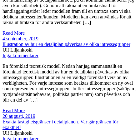
även konsultarbete). Genom att räkna ut en timkostnad för
handläggningstider leder modellen fram till en timtaxa som vi ska
debitera intressenten/kunden. Modellen kan även användas för att
räkna ut timtaxa för andra verksamheter. […]
Read More
4 september, 2019
Illustration av hur en detaljplan påverkas av olika intressegrupper
Ulf Liljankoski
Inga kommentarer
En förenklad teoretisk modell Nedan har jag sammanställt en
förenklad teoretisk modell av hur en detaljplan påverkas av olika
intressegrupper. Illustrationen är en väldigt förenklad version av
verkligheten. För varje intresse som beaktas tillkommer en ny oval
som representerar intressegruppen. Ju fler intressegrupper (sakägare,
nyttjanderättsinnehavare, politiska partier mm) som påverkas och
blir en del av […]
Read More
20 augusti, 2019
Exakta fastighetsgränser i detaljplanen. Var går gränsen för
exakthet?
Ulf Liljankoski
Inga kommentarer