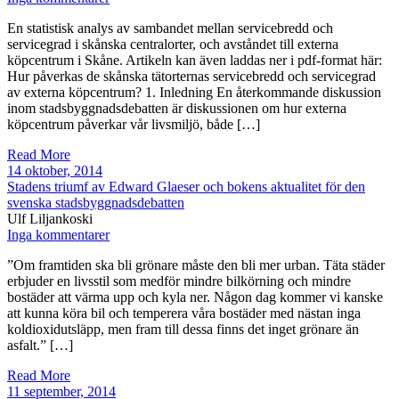
En statistisk analys av sambandet mellan servicebredd och
servicegrad i skånska centralorter, och avståndet till externa
köpcentrum i Skåne. Artikeln kan även laddas ner i pdf-format här:
Hur påverkas de skånska tätorternas servicebredd och servicegrad
av externa köpcentrum? 1. Inledning En återkommande diskussion
inom stadsbyggnadsdebatten är diskussionen om hur externa
köpcentrum påverkar vår livsmiljö, både […]
Read More
14 oktober, 2014
Stadens triumf av Edward Glaeser och bokens aktualitet för den
svenska stadsbyggnadsdebatten
Ulf Liljankoski
Inga kommentarer
”Om framtiden ska bli grönare måste den bli mer urban. Täta städer
erbjuder en livsstil som medför mindre bilkörning och mindre
bostäder att värma upp och kyla ner. Någon dag kommer vi kanske
att kunna köra bil och temperera våra bostäder med nästan inga
koldioxidutsläpp, men fram till dessa finns det inget grönare än
asfalt.” […]
Read More
11 september, 2014