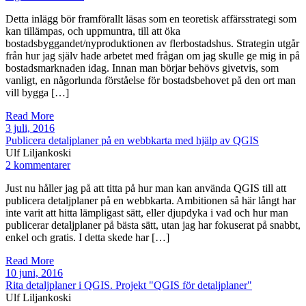
Detta inlägg bör framförallt läsas som en teoretisk affärsstrategi som
kan tillämpas, och uppmuntra, till att öka
bostadsbyggandet/nyproduktionen av flerbostadshus. Strategin utgår
från hur jag själv hade arbetet med frågan om jag skulle ge mig in på
bostadsmarknaden idag. Innan man börjar behövs givetvis, som
vanligt, en någorlunda förståelse för bostadsbehovet på den ort man
vill bygga […]
Read More
3 juli, 2016
Publicera detaljplaner på en webbkarta med hjälp av QGIS
Ulf Liljankoski
2 kommentarer
Just nu håller jag på att titta på hur man kan använda QGIS till att
publicera detaljplaner på en webbkarta. Ambitionen så här långt har
inte varit att hitta lämpligast sätt, eller djupdyka i vad och hur man
publicerar detaljplaner på bästa sätt, utan jag har fokuserat på snabbt,
enkel och gratis. I detta skede har […]
Read More
10 juni, 2016
Rita detaljplaner i QGIS. Projekt "QGIS för detaljplaner"
Ulf Liljankoski