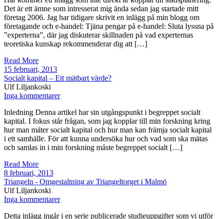
Det är ett ämne som intresserat mig ända sedan jag startade mitt
företag 2006. Jag har tidigare skrivit en inlägg på min blogg om
företagande och e-handel: Tjäna pengar på e-handel: Sluta lyssna på
”experterna”, där jag diskuterar skillnaden på vad experternas
teoretiska kunskap rekommenderar dig att […]
Read More
15 februari, 2013
Socialt kapital – Ett mätbart värde?
Ulf Liljankoski
Inga kommentarer
Inledning Denna artikel har sin utgångspunkt i begreppet socialt
kapital. I fokus står frågan, som jag kopplar till min forskning kring
hur man mäter socialt kapital och hur man kan främja socialt kapital
i ett samhälle. För att kunna undersöka hur och vad som ska mätas
och samlas in i min forskning måste begreppet socialt […]
Read More
8 februari, 2013
Triangeln - Omgestaltning av Triangeltorget i Malmö
Ulf Liljankoski
Inga kommentarer
Detta inlägg ingår i en serie publicerade studieuppgifter som vi utför