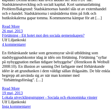
Stadskärneutveckling och socialt kapital. Kort sammanfattning
Problem/Bakgrund: Stadskärnornas handel slås ut av externhandel
och e-handel. Stadskärnorna i småstäderna töms på folk och
butikslokalerna gapar tomma. Kommunerna kämpar för att […]
Read More
26 maj, 2013
Förtätning - Ett hotet mot den sociala gemenskapen?
Ulf Liljankoski
4 kommentarer
En förhärskande tanke som genomsyrar såväl utbildning som
stadsbyggnadskontor idag är idén om förtätning. Förtätning "syftar
på nybyggnation mellan tidigare bebyggelse" (Henrikson & Weibull
2008:10). En illusion av sanning Det farligaste med förhärskande
idéer är att grundtanken i dem väldigt sällan ifrågasätts. De blir enkla
begrepp att använda sig av när man kommer med
"förbättringsförslag". […]
Read More
19 maj, 2013
Lokala utvecklingsgrupper - Sociala och ekonomiska vinster
Ulf Liljankoski
Inga kommentarer