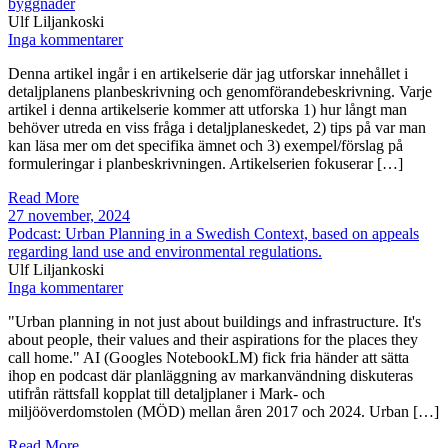
byggnader
Ulf Liljankoski
Inga kommentarer
Denna artikel ingår i en artikelserie där jag utforskar innehållet i
detaljplanens planbeskrivning och genomförandebeskrivning. Varje
artikel i denna artikelserie kommer att utforska 1) hur långt man
behöver utreda en viss fråga i detaljplaneskedet, 2) tips på var man
kan läsa mer om det specifika ämnet och 3) exempel/förslag på
formuleringar i planbeskrivningen. Artikelserien fokuserar […]
Read More
27 november, 2024
Podcast: Urban Planning in a Swedish Context, based on appeals
regarding land use and environmental regulations.
Ulf Liljankoski
Inga kommentarer
"Urban planning in not just about buildings and infrastructure. It's
about people, their values and their aspirations for the places they
call home." AI (Googles NotebookLM) fick fria händer att sätta
ihop en podcast där planläggning av markanvändning diskuteras
utifrån rättsfall kopplat till detaljplaner i Mark- och
miljööverdomstolen (MÖD) mellan åren 2017 och 2024. Urban […]
Read More