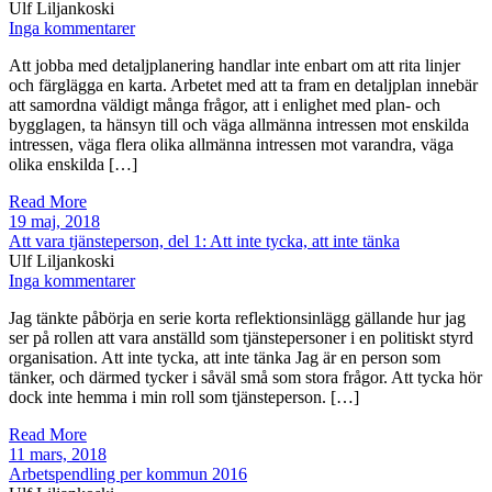
Ulf Liljankoski
Inga kommentarer
Att jobba med detaljplanering handlar inte enbart om att rita linjer
och färglägga en karta. Arbetet med att ta fram en detaljplan innebär
att samordna väldigt många frågor, att i enlighet med plan- och
bygglagen, ta hänsyn till och väga allmänna intressen mot enskilda
intressen, väga flera olika allmänna intressen mot varandra, väga
olika enskilda […]
Read More
19 maj, 2018
Att vara tjänsteperson, del 1: Att inte tycka, att inte tänka
Ulf Liljankoski
Inga kommentarer
Jag tänkte påbörja en serie korta reflektionsinlägg gällande hur jag
ser på rollen att vara anställd som tjänstepersoner i en politiskt styrd
organisation. Att inte tycka, att inte tänka Jag är en person som
tänker, och därmed tycker i såväl små som stora frågor. Att tycka hör
dock inte hemma i min roll som tjänsteperson. […]
Read More
11 mars, 2018
Arbetspendling per kommun 2016