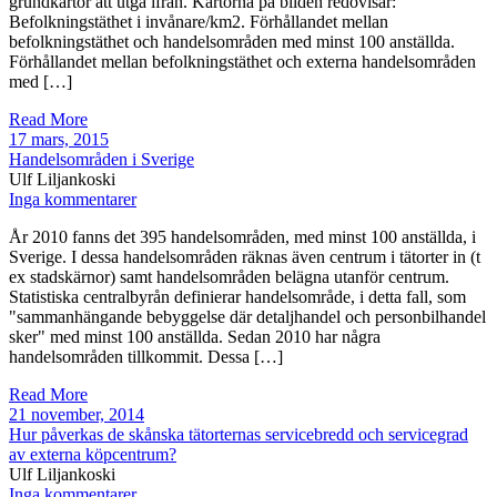
grundkartor att utgå ifrån. Kartorna på bilden redovisar:
Befolkningstäthet i invånare/km2. Förhållandet mellan
befolkningstäthet och handelsområden med minst 100 anställda.
Förhållandet mellan befolkningstäthet och externa handelsområden
med […]
Read More
17 mars, 2015
Handelsområden i Sverige
Ulf Liljankoski
Inga kommentarer
År 2010 fanns det 395 handelsområden, med minst 100 anställda, i
Sverige. I dessa handelsområden räknas även centrum i tätorter in (t
ex stadskärnor) samt handelsområden belägna utanför centrum.
Statistiska centralbyrån definierar handelsområde, i detta fall, som
"sammanhängande bebyggelse där detaljhandel och personbilhandel
sker" med minst 100 anställda. Sedan 2010 har några
handelsområden tillkommit. Dessa […]
Read More
21 november, 2014
Hur påverkas de skånska tätorternas servicebredd och servicegrad
av externa köpcentrum?
Ulf Liljankoski
Inga kommentarer