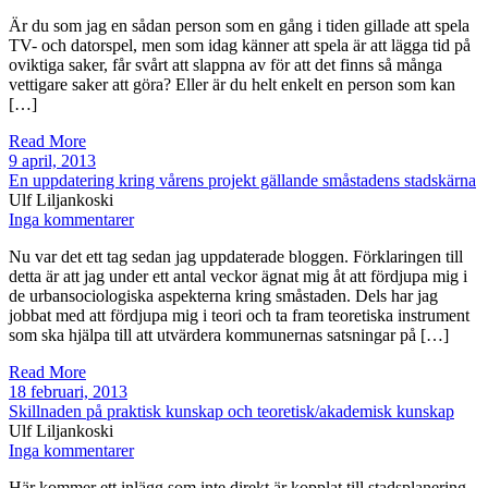
Är du som jag en sådan person som en gång i tiden gillade att spela
TV- och datorspel, men som idag känner att spela är att lägga tid på
oviktiga saker, får svårt att slappna av för att det finns så många
vettigare saker att göra? Eller är du helt enkelt en person som kan
[…]
Read More
9 april, 2013
En uppdatering kring vårens projekt gällande småstadens stadskärna
Ulf Liljankoski
Inga kommentarer
Nu var det ett tag sedan jag uppdaterade bloggen. Förklaringen till
detta är att jag under ett antal veckor ägnat mig åt att fördjupa mig i
de urbansociologiska aspekterna kring småstaden. Dels har jag
jobbat med att fördjupa mig i teori och ta fram teoretiska instrument
som ska hjälpa till att utvärdera kommunernas satsningar på […]
Read More
18 februari, 2013
Skillnaden på praktisk kunskap och teoretisk/akademisk kunskap
Ulf Liljankoski
Inga kommentarer
Här kommer ett inlägg som inte direkt är kopplat till stadsplanering.