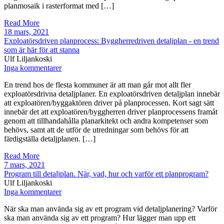
planmosaik i rasterformat med […]
Read More
18 mars, 2021
Exploatörsdriven planprocess: Byggherredriven detaljplan - en trend
som är här för att stanna
Ulf Liljankoski
Inga kommentarer
En trend hos de flesta kommuner är att man går mot allt fler
exploatörsdrivna detaljplaner. En exploatörsdriven detaljplan innebär
att exploatören/byggaktören driver på planprocessen. Kort sagt sätt
innebär det att exploatören/byggherren driver planprocessens framåt
genom att tillhandahålla planarkitekt och andra kompetenser som
behövs, samt att de utför de utredningar som behövs för att
färdigställa detaljplanen. […]
Read More
7 mars, 2021
Program till detaljplan. När, vad, hur och varför ett planprogram?
Ulf Liljankoski
Inga kommentarer
När ska man använda sig av ett program vid detaljplanering? Varför
ska man använda sig av ett program? Hur lägger man upp ett