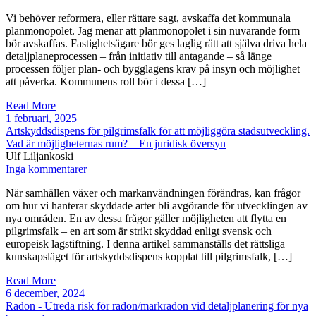
Vi behöver reformera, eller rättare sagt, avskaffa det kommunala
planmonopolet. Jag menar att planmonopolet i sin nuvarande form
bör avskaffas. Fastighetsägare bör ges laglig rätt att själva driva hela
detaljplaneprocessen – från initiativ till antagande – så länge
processen följer plan- och bygglagens krav på insyn och möjlighet
att påverka. Kommunens roll bör i dessa […]
Read More
1 februari, 2025
Artskyddsdispens för pilgrimsfalk för att möjliggöra stadsutveckling.
Vad är möjligheternas rum? – En juridisk översyn
Ulf Liljankoski
Inga kommentarer
När samhällen växer och markanvändningen förändras, kan frågor
om hur vi hanterar skyddade arter bli avgörande för utvecklingen av
nya områden. En av dessa frågor gäller möjligheten att flytta en
pilgrimsfalk – en art som är strikt skyddad enligt svensk och
europeisk lagstiftning. I denna artikel sammanställs det rättsliga
kunskapsläget för artskyddsdispens kopplat till pilgrimsfalk, […]
Read More
6 december, 2024
Radon - Utreda risk för radon/markradon vid detaljplanering för nya