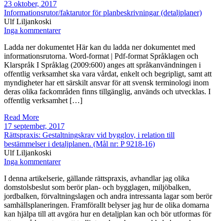
23 oktober, 2017
Informationsrutor/faktarutor för planbeskrivningar (detaljplaner)
Ulf Liljankoski
Inga kommentarer
Ladda ner dokumentet Här kan du ladda ner dokumentet med
informationsrutorna. Word-format | Pdf-format Språklagen och
Klarspråk I Språklag (2009:600) anges att språkanvändningen i
offentlig verksamhet ska vara vårdat, enkelt och begripligt, samt att
myndigheter har ett särskilt ansvar för att svensk terminologi inom
deras olika fackområden finns tillgänglig, används och utvecklas. I
offentlig verksamhet […]
Read More
17 september, 2017
Rättspraxis: Gestaltningskrav vid bygglov, i relation till
bestämmelser i detaljplanen. (Mål nr: P 9218-16)
Ulf Liljankoski
Inga kommentarer
I denna artikelserie, gällande rättspraxis, avhandlar jag olika
domstolsbeslut som berör plan- och bygglagen, miljöbalken,
jordbalken, förvaltningslagen och andra intressanta lagar som berör
samhällsplaneringen. Framförallt belyser jag hur de olika domarna
kan hjälpa till att avgöra hur en detaljplan kan och bör utformas för