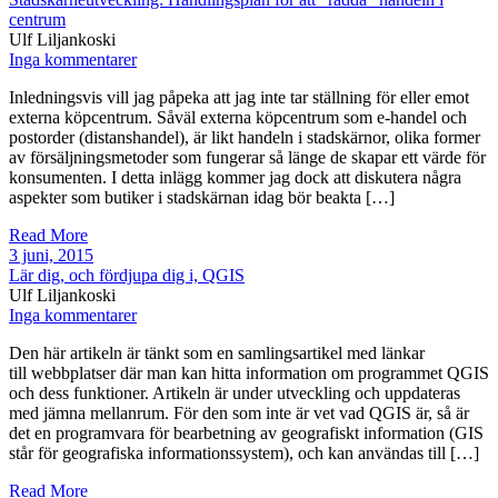
centrum
Ulf Liljankoski
Inga kommentarer
Inledningsvis vill jag påpeka att jag inte tar ställning för eller emot
externa köpcentrum. Såväl externa köpcentrum som e-handel och
postorder (distanshandel), är likt handeln i stadskärnor, olika former
av försäljningsmetoder som fungerar så länge de skapar ett värde för
konsumenten. I detta inlägg kommer jag dock att diskutera några
aspekter som butiker i stadskärnan idag bör beakta […]
Read More
3 juni, 2015
Lär dig, och fördjupa dig i, QGIS
Ulf Liljankoski
Inga kommentarer
Den här artikeln är tänkt som en samlingsartikel med länkar
till webbplatser där man kan hitta information om programmet QGIS
och dess funktioner. Artikeln är under utveckling och uppdateras
med jämna mellanrum. För den som inte är vet vad QGIS är, så är
det en programvara för bearbetning av geografiskt information (GIS
står för geografiska informationssystem), och kan användas till […]
Read More