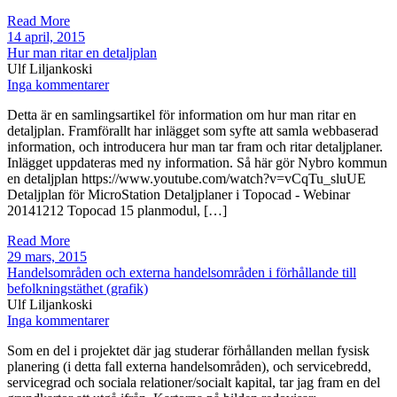
Read More
14 april, 2015
Hur man ritar en detaljplan
Ulf Liljankoski
Inga kommentarer
Detta är en samlingsartikel för information om hur man ritar en
detaljplan. Framförallt har inlägget som syfte att samla webbaserad
information, och introducera hur man tar fram och ritar detaljplaner.
Inlägget uppdateras med ny information. Så här gör Nybro kommun
en detaljplan https://www.youtube.com/watch?v=vCqTu_sluUE
Detaljplan för MicroStation Detaljplaner i Topocad - Webinar
20141212 Topocad 15 planmodul, […]
Read More
29 mars, 2015
Handelsområden och externa handelsområden i förhållande till
befolkningstäthet (grafik)
Ulf Liljankoski
Inga kommentarer
Som en del i projektet där jag studerar förhållanden mellan fysisk
planering (i detta fall externa handelsområden), och servicebredd,
servicegrad och sociala relationer/socialt kapital, tar jag fram en del