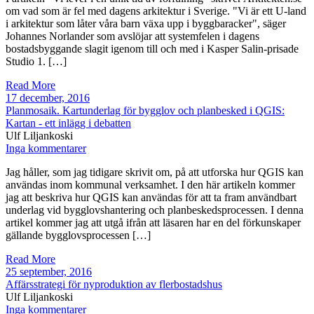
om vad som är fel med dagens arkitektur i Sverige. "Vi är ett U-land
i arkitektur som låter våra barn växa upp i byggbaracker", säger
Johannes Norlander som avslöjar att systemfelen i dagens
bostadsbyggande slagit igenom till och med i Kasper Salin-prisade
Studio 1. […]
Read More
17 december, 2016
Planmosaik. Kartunderlag för bygglov och planbesked i QGIS:
Kartan - ett inlägg i debatten
Ulf Liljankoski
Inga kommentarer
Jag håller, som jag tidigare skrivit om, på att utforska hur QGIS kan
användas inom kommunal verksamhet. I den här artikeln kommer
jag att beskriva hur QGIS kan användas för att ta fram användbart
underlag vid bygglovshantering och planbeskedsprocessen. I denna
artikel kommer jag att utgå ifrån att läsaren har en del förkunskaper
gällande bygglovsprocessen […]
Read More
25 september, 2016
Affärsstrategi för nyproduktion av flerbostadshus
Ulf Liljankoski
Inga kommentarer