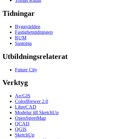
Tomas Rudin
Tidningar
Byggvärlden
Fastighetstidningen
RUM
Sustopia
Utbildningsrelaterat
Future City
Verktyg
ArcGIS
ColorBrewer 2.0
LibreCAD
Modelur till SketchUp
OpenStreetMap
QCAD
QGIS
SketchUp