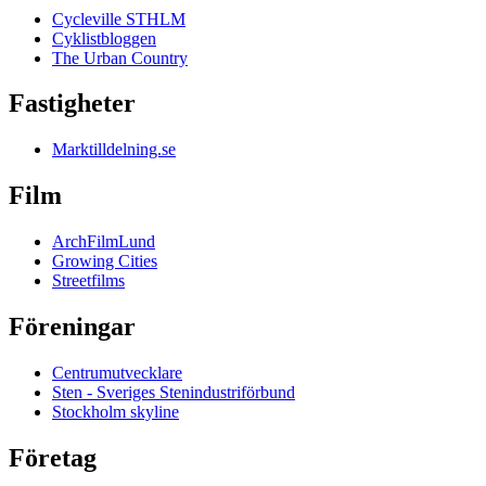
Cycleville STHLM
Cyklistbloggen
The Urban Country
Fastigheter
Marktilldelning.se
Film
ArchFilmLund
Growing Cities
Streetfilms
Föreningar
Centrumutvecklare
Sten - Sveriges Stenindustriförbund
Stockholm skyline
Företag