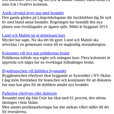
nära Ask i Svalövs kommun.
Anrik citygård lever upp med bostäder
Den gamla gården på Långvinkelsgatan där Jazzklubben låg får nytt
liv med bland annat bostäder. Regeringen har fastställt den nya
planen som överklagades av ägaren själv. Målet är byggstart 2013.
Lund och Malmö tar ut gemensam kurs
Mycket har sagts. Nu ska det bli gjort. Lund och Malmö ska
utvecklas i en gemensam vision till en slagkraftig storstadsregion.
Kolonister vill riva upp politikernas beslut
Politikerna införde nya regler och strängare krav. Flera kolonister är
upprörda och några har nu överklagat fullmäktiges beslut.
Byggbranschen vill dubblera byggandet
Byggbranschen efterlyser ökat byggande av hyresrätter i NV-Skåne.
I dag möts företrädare för branschen och kommuner för att diskutera
hur man kan göra för att dubblera antalet nya bostäder.
Parkering efterlyses efter tågboom
Resandet med tåg från Oxie har ökat med 61 procent, den största
ökningen i hela Skåne.
Men antalet pendlarparkeringar har inte utökats vilket ställer till det
för resenärerna.