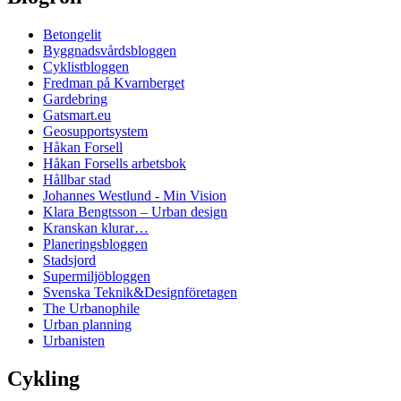
Betongelit
Byggnadsvårdsbloggen
Cyklistbloggen
Fredman på Kvarnberget
Gardebring
Gatsmart.eu
Geosupportsystem
Håkan Forsell
Håkan Forsells arbetsbok
Hållbar stad
Johannes Westlund - Min Vision
Klara Bengtsson – Urban design
Kranskan klurar…
Planeringsbloggen
Stadsjord
Supermiljöbloggen
Svenska Teknik&Designföretagen
The Urbanophile
Urban planning
Urbanisten
Cykling