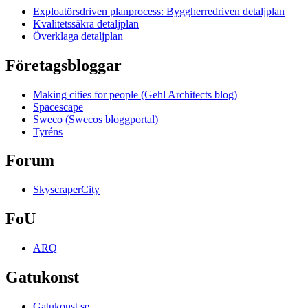
Exploatörsdriven planprocess: Byggherredriven detaljplan
Kvalitetssäkra detaljplan
Överklaga detaljplan
Företagsbloggar
Making cities for people (Gehl Architects blog)
Spacescape
Sweco (Swecos bloggportal)
Tyréns
Forum
SkyscraperCity
FoU
ARQ
Gatukonst
Gatukonst.se