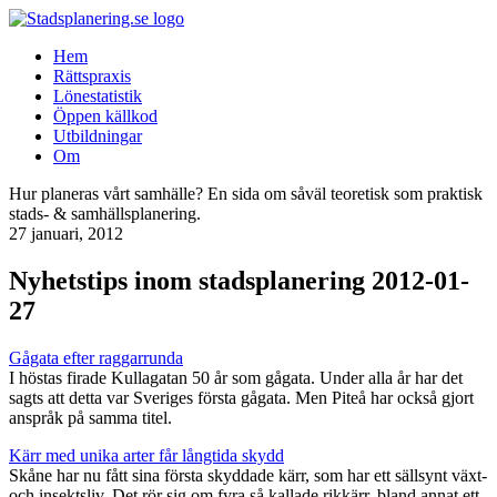
Hem
Rättspraxis
Lönestatistik
Öppen källkod
Utbildningar
Om
Hur planeras vårt samhälle? En sida om såväl teoretisk som praktisk
stads- & samhällsplanering.
27 januari, 2012
Nyhetstips inom stadsplanering 2012-01-
27
Gågata efter raggarrunda
I höstas firade Kullagatan 50 år som gågata. Under alla år har det
sagts att detta var Sveriges första gågata. Men Piteå har också gjort
anspråk på samma titel.
Kärr med unika arter får långtida skydd
Skåne har nu fått sina första skyddade kärr, som har ett sällsynt växt-
och insektsliv. Det rör sig om fyra så kallade rikkärr, bland annat ett