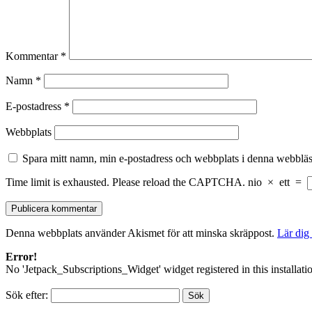
Kommentar
*
Namn
*
E-postadress
*
Webbplats
Spara mitt namn, min e-postadress och webbplats i denna webbläsa
Time limit is exhausted. Please reload the CAPTCHA.
nio
×
ett
=
Denna webbplats använder Akismet för att minska skräppost.
Lär dig
Error!
No 'Jetpack_Subscriptions_Widget' widget registered in this installati
Sök efter: