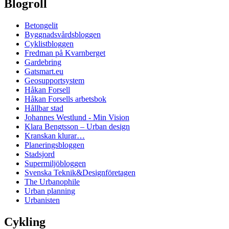
Blogroll
Betongelit
Byggnadsvårdsbloggen
Cyklistbloggen
Fredman på Kvarnberget
Gardebring
Gatsmart.eu
Geosupportsystem
Håkan Forsell
Håkan Forsells arbetsbok
Hållbar stad
Johannes Westlund - Min Vision
Klara Bengtsson – Urban design
Kranskan klurar…
Planeringsbloggen
Stadsjord
Supermiljöbloggen
Svenska Teknik&Designföretagen
The Urbanophile
Urban planning
Urbanisten
Cykling