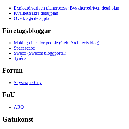
Exploatörsdriven planprocess: Byggherredriven detaljplan
Kvalitetssäkra detaljplan
Överklaga detaljplan
Företagsbloggar
Making cities for people (Gehl Architects blog)
Spacescape
Sweco (Swecos bloggportal)
Tyréns
Forum
SkyscraperCity
FoU
ARQ
Gatukonst