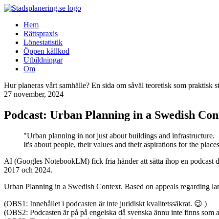
Hem
Rättspraxis
Lönestatistik
Öppen källkod
Utbildningar
Om
Hur planeras vårt samhälle? En sida om såväl teoretisk som praktisk s
27 november, 2024
Podcast: Urban Planning in a Swedish Cont
"Urban planning in not just about buildings and infrastructure.
It's about people, their values and their aspirations for the plac
AI (Googles NotebookLM) fick fria händer att sätta ihop en podcast d
2017 och 2024.
Urban Planning in a Swedish Context. Based on appeals regarding lan
(OBS1: Innehållet i podcasten är inte juridiskt kvalitetssäkrat. 😉 )
(OBS2: Podcasten är på på engelska då svenska ännu inte finns som al