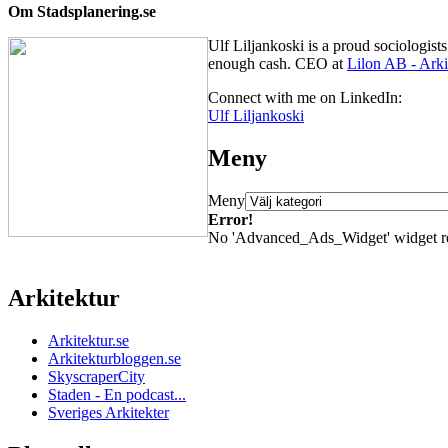
Om Stadsplanering.se
Ulf Liljankoski is a proud sociologis
enough cash. CEO at
Lilon AB - Arki
Connect with me on LinkedIn:
Ulf Liljankoski
Meny
Meny
Error!
No 'Advanced_Ads_Widget' widget regis
Arkitektur
Arkitektur.se
Arkitekturbloggen.se
SkyscraperCity
Staden - En podcast...
Sveriges Arkitekter