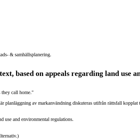
tads- & samhällsplanering.
ext, based on appeals regarding land use a
es they call home."
är planläggning av markanvändning diskuteras utifrån rättsfall kopplat
d use and environmental regulations.
ternativ.)