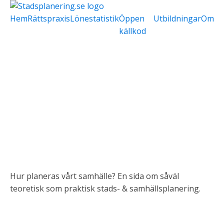
Hem
Rättspraxis
Lönestatistik
Öppen
Utbildningar
Om
källkod
Hur planeras vårt samhälle? En sida om såväl
teoretisk som praktisk stads- & samhällsplanering.