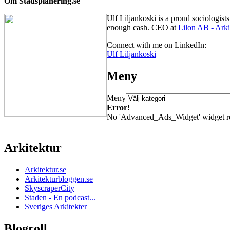
Om Stadsplanering.se
Ulf Liljankoski is a proud sociologis
enough cash. CEO at
Lilon AB - Arki
Connect with me on LinkedIn:
Ulf Liljankoski
Meny
Meny
Error!
No 'Advanced_Ads_Widget' widget regis
Arkitektur
Arkitektur.se
Arkitekturbloggen.se
SkyscraperCity
Staden - En podcast...
Sveriges Arkitekter
Blogroll