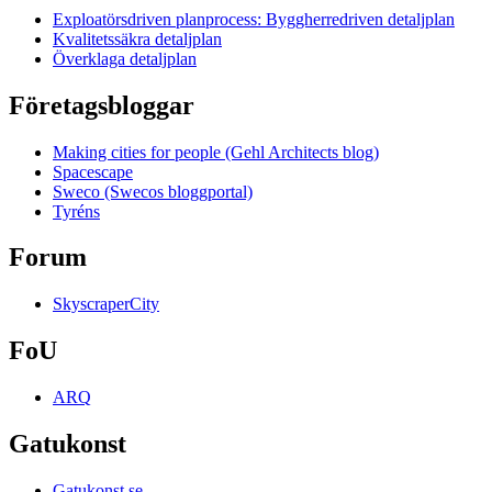
Exploatörsdriven planprocess: Byggherredriven detaljplan
Kvalitetssäkra detaljplan
Överklaga detaljplan
Företagsbloggar
Making cities for people (Gehl Architects blog)
Spacescape
Sweco (Swecos bloggportal)
Tyréns
Forum
SkyscraperCity
FoU
ARQ
Gatukonst
Gatukonst.se