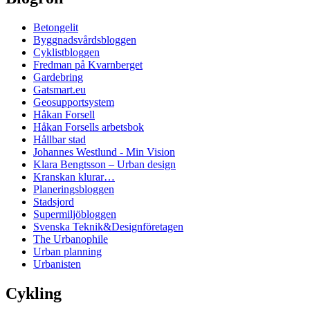
Betongelit
Byggnadsvårdsbloggen
Cyklistbloggen
Fredman på Kvarnberget
Gardebring
Gatsmart.eu
Geosupportsystem
Håkan Forsell
Håkan Forsells arbetsbok
Hållbar stad
Johannes Westlund - Min Vision
Klara Bengtsson – Urban design
Kranskan klurar…
Planeringsbloggen
Stadsjord
Supermiljöbloggen
Svenska Teknik&Designföretagen
The Urbanophile
Urban planning
Urbanisten
Cykling