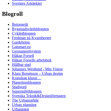
Sveriges Arkitekter
Blogroll
Betongelit
Byggnadsvårdsbloggen
Cyklistbloggen
Fredman på Kvarnberget
Gardebring
Gatsmart.eu
Geosupportsystem
Håkan Forsell
Håkan Forsells arbetsbok
Hållbar stad
Johannes Westlund - Min Vision
Klara Bengtsson – Urban design
Kranskan klurar…
Planeringsbloggen
Stadsjord
Supermiljöbloggen
Svenska Teknik&Designföretagen
The Urbanophile
Urban planning
Urbanisten