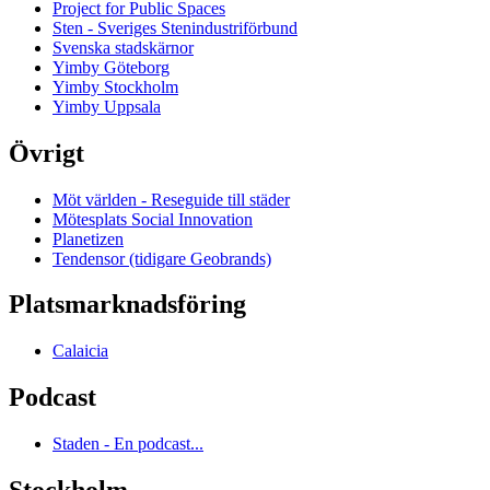
Project for Public Spaces
Sten - Sveriges Stenindustriförbund
Svenska stadskärnor
Yimby Göteborg
Yimby Stockholm
Yimby Uppsala
Övrigt
Möt världen - Reseguide till städer
Mötesplats Social Innovation
Planetizen
Tendensor (tidigare Geobrands)
Platsmarknadsföring
Calaicia
Podcast
Staden - En podcast...