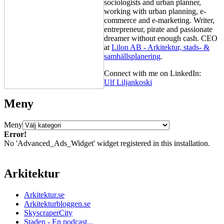
sociologists and urban planner,
working with urban planning, e-
commerce and e-marketing. Writer,
entrepreneur, pirate and passionate
dreamer without enough cash. CEO
at
Lilon AB - Arkitektur, stads- &
samhällsplanering
.
Connect with me on LinkedIn:
Ulf Liljankoski
Meny
Meny
Error!
No 'Advanced_Ads_Widget' widget registered in this installation.
Arkitektur
Arkitektur.se
Arkitekturbloggen.se
SkyscraperCity
Staden - En podcast...