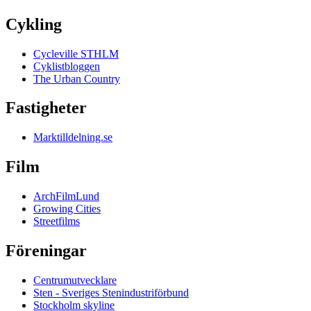
Cykling
Cycleville STHLM
Cyklistbloggen
The Urban Country
Fastigheter
Marktilldelning.se
Film
ArchFilmLund
Growing Cities
Streetfilms
Föreningar
Centrumutvecklare
Sten - Sveriges Stenindustriförbund
Stockholm skyline