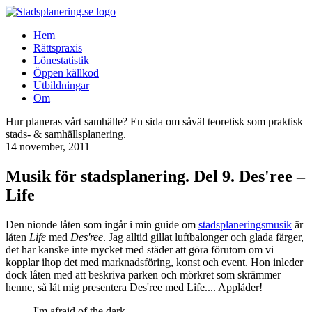
Hem
Rättspraxis
Lönestatistik
Öppen källkod
Utbildningar
Om
Hur planeras vårt samhälle? En sida om såväl teoretisk som praktisk
stads- & samhällsplanering.
14 november, 2011
Musik för stadsplanering. Del 9. Des'ree –
Life
Den nionde låten som ingår i min guide om
stadsplaneringsmusik
är
låten
Life
med
Des'ree
. Jag alltid gillat luftbalonger och glada färger,
det har kanske inte mycket med städer att göra förutom om vi
kopplar ihop det med marknadsföring, konst och event. Hon inleder
dock låten med att beskriva parken och mörkret som skrämmer
henne, så låt mig presentera Des'ree med Life.... Applåder!
I'm afraid of the dark