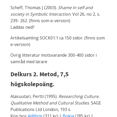
Scheff, Thomas J (2003).
Shame in self and
society in Symbolic Interaction
. Vol 26, no 2, s.
239- 262. (finns som e-version)
Laddas ned?
Artikelsamling SOCK01:1 ca 150 sidor. (finns som
e-version)
Övrig litteratur motsvarande 300-400 sidor i
samråd med lärare
Delkurs 2. Metod, 7,5
högskolepoäng.
Alasuutari, Pertti (1995).
Researching Culture.
Qualitative Method and Cultural Studies
. SAGE
Publications Ltd London, 193 s.
Köp hos
Adlibris
(311 kr) |
Bokia
(285 kr) |