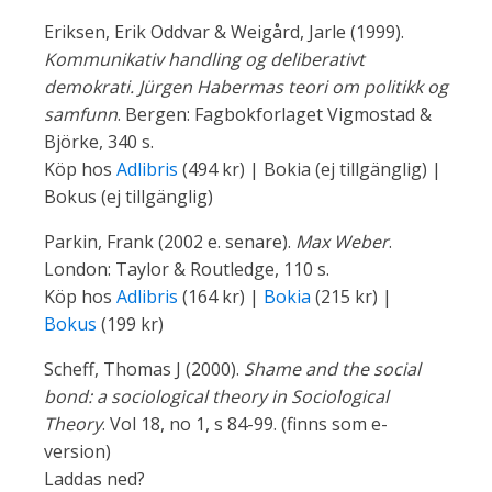
Eriksen, Erik Oddvar & Weigård, Jarle (1999).
Kommunikativ handling og deliberativt
demokrati. Jürgen Habermas teori om politikk og
samfunn
. Bergen: Fagbokforlaget Vigmostad &
Björke, 340 s.
Köp hos
Adlibris
(494 kr) | Bokia (ej tillgänglig) |
Bokus (ej tillgänglig)
Parkin, Frank (2002 e. senare).
Max Weber
.
London: Taylor & Routledge, 110 s.
Köp hos
Adlibris
(164 kr) |
Bokia
(215 kr) |
Bokus
(199 kr)
Scheff, Thomas J (2000).
Shame and the social
bond: a sociological theory in Sociological
Theory
. Vol 18, no 1, s 84-99. (finns som e-
version)
Laddas ned?