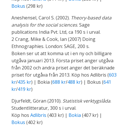
Bokus
(298 kr)
Aneshensel, Carol S. (2002).
Theory-based data
analysis for the social sciences
. Sage
publications India Pvt. Ltd, ca 190 s i urval.
2 Crang, Mike & Cook, Ian (2007) Doing
Ethnographies. London: SAGE, 200 s.
Boken ser ut att komma ut i en ny och billigare
utgåva januari 2013. Första priset anger utgåva
från 2002 och andra priset anger det beräknade
priset för utgåva från 2013. Köp hos Adlibris (
603
kr
/
435 kr
) | Bokia (
688 kr
/
488 kr
) | Bokus (
641
kr
/
419 kr
)
Djurfeldt, Göran (2010).
Statistisk verktygslåda
.
Studentlitteratur, 300 s i urval.
Köp hos
Adlibris
(403 kr) |
Bokia
(407 kr) |
Bokus
(402 kr)