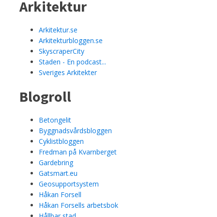
Arkitektur
Arkitektur.se
Arkitekturbloggen.se
SkyscraperCity
Staden - En podcast...
Sveriges Arkitekter
Blogroll
Betongelit
Byggnadsvårdsbloggen
Cyklistbloggen
Fredman på Kvarnberget
Gardebring
Gatsmart.eu
Geosupportsystem
Håkan Forsell
Håkan Forsells arbetsbok
Hållbar stad