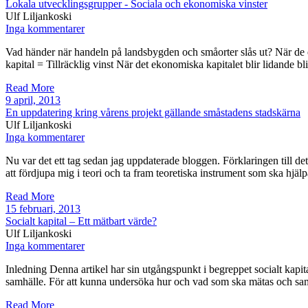
Lokala utvecklingsgrupper - Sociala och ekonomiska vinster
Ulf Liljankoski
Inga kommentarer
Vad händer när handeln på landsbygden och småorter slås ut? När de ekon
kapital = Tillräcklig vinst När det ekonomiska kapitalet blir lidande b
Read More
9 april, 2013
En uppdatering kring vårens projekt gällande småstadens stadskärna
Ulf Liljankoski
Inga kommentarer
Nu var det ett tag sedan jag uppdaterade bloggen. Förklaringen till de
att fördjupa mig i teori och ta fram teoretiska instrument som ska hjä
Read More
15 februari, 2013
Socialt kapital – Ett mätbart värde?
Ulf Liljankoski
Inga kommentarer
Inledning Denna artikel har sin utgångspunkt i begreppet socialt kapita
samhälle. För att kunna undersöka hur och vad som ska mätas och sam
Read More