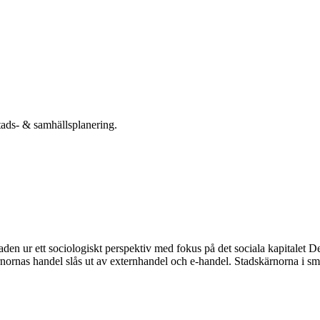
tads- & samhällsplanering.
aden ur ett sociologiskt perspektiv med fokus på det sociala kapitalet
nornas handel slås ut av externhandel och e-handel. Stadskärnorna i s