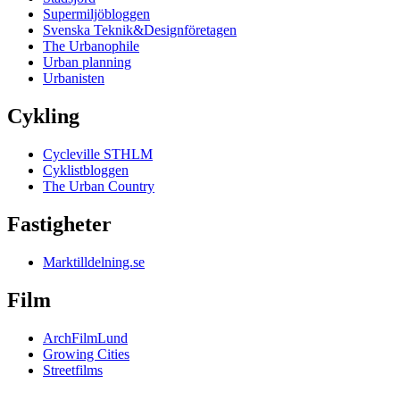
Supermiljöbloggen
Svenska Teknik&Designföretagen
The Urbanophile
Urban planning
Urbanisten
Cykling
Cycleville STHLM
Cyklistbloggen
The Urban Country
Fastigheter
Marktilldelning.se
Film
ArchFilmLund
Growing Cities
Streetfilms