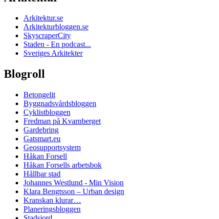
Arkitektur.se
Arkitekturbloggen.se
SkyscraperCity
Staden - En podcast...
Sveriges Arkitekter
Blogroll
Betongelit
Byggnadsvårdsbloggen
Cyklistbloggen
Fredman på Kvarnberget
Gardebring
Gatsmart.eu
Geosupportsystem
Håkan Forsell
Håkan Forsells arbetsbok
Hållbar stad
Johannes Westlund - Min Vision
Klara Bengtsson – Urban design
Kranskan klurar…
Planeringsbloggen
Stadsjord