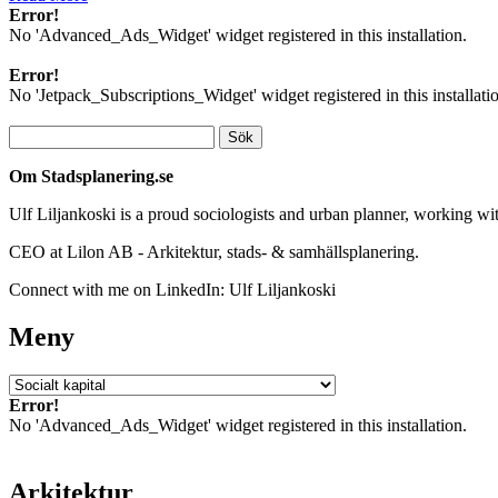
Error!
No 'Advanced_Ads_Widget' widget registered in this installation.
Error!
No 'Jetpack_Subscriptions_Widget' widget registered in this installati
Sök
efter:
Om Stadsplanering.se
Ulf Liljankoski is a proud sociologists and urban planner, working w
CEO at Lilon AB - Arkitektur, stads- & samhällsplanering.
Connect with me on LinkedIn: Ulf Liljankoski
Meny
Meny
Error!
No 'Advanced_Ads_Widget' widget registered in this installation.
Arkitektur