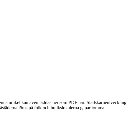
 Denna artikel kan även laddas ner som PDF här: Stadskärneutveckling
måstäderna töms på folk och butikslokalerna gapar tomma.