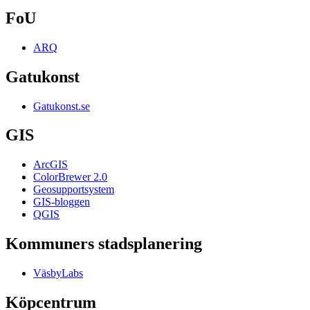
FoU
ARQ
Gatukonst
Gatukonst.se
GIS
ArcGIS
ColorBrewer 2.0
Geosupportsystem
GIS-bloggen
QGIS
Kommuners stadsplanering
VäsbyLabs
Köpcentrum