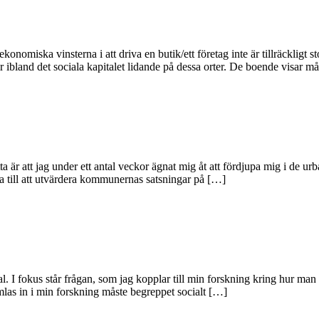
omiska vinsterna i att driva en butik/ett företag inte är tillräckligt s
lir ibland det sociala kapitalet lidande på dessa orter. De boende visar 
tta är att jag under ett antal veckor ägnat mig åt att fördjupa mig i de 
lpa till att utvärdera kommunernas satsningar på […]
l. I fokus står frågan, som jag kopplar till min forskning kring hur man m
las in i min forskning måste begreppet socialt […]