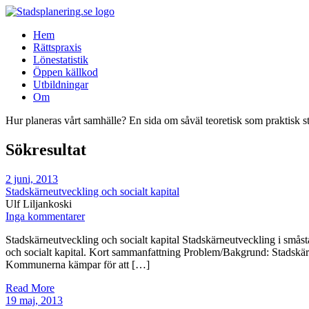
Hem
Rättspraxis
Lönestatistik
Öppen källkod
Utbildningar
Om
Hur planeras vårt samhälle? En sida om såväl teoretisk som praktisk s
Sökresultat
2 juni, 2013
Stadskärneutveckling och socialt kapital
Ulf Liljankoski
Inga kommentarer
Stadskärneutveckling och socialt kapital Stadskärneutveckling i småst
och socialt kapital. Kort sammanfattning Problem/Bakgrund: Stadskär
Kommunerna kämpar för att […]
Read More
19 maj, 2013