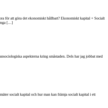
tora för att göra det ekonomiskt hållbart? Ekonomiskt kapital + Socialt
många […]
urbansociologiska aspekterna kring småstaden. Dels har jag jobbat med
äter socialt kapital och hur man kan främja socialt kapital i ett