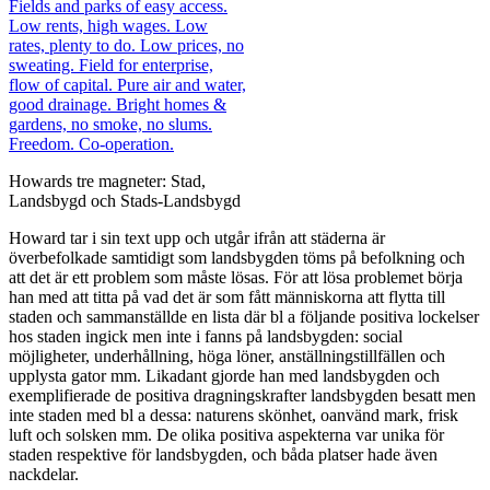
Howards tre magneter: Stad,
Landsbygd och Stads-Landsbygd
Howard tar i sin text upp och utgår ifrån att städerna är
överbefolkade samtidigt som landsbygden töms på befolkning och
att det är ett problem som måste lösas. För att lösa problemet börja
han med att titta på vad det är som fått människorna att flytta till
staden och sammanställde en lista där bl a följande positiva lockelser
hos staden ingick men inte i fanns på landsbygden: social
möjligheter, underhållning, höga löner, anställningstillfällen och
upplysta gator mm. Likadant gjorde han med landsbygden och
exemplifierade de positiva dragningskrafter landsbygden besatt men
inte staden med bl a dessa: naturens skönhet, oanvänd mark, frisk
luft och solsken mm. De olika positiva aspekterna var unika för
staden respektive för landsbygden, och båda platser hade även
nackdelar.