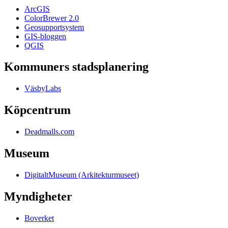
ArcGIS
ColorBrewer 2.0
Geosupportsystem
GIS-bloggen
QGIS
Kommuners stadsplanering
VäsbyLabs
Köpcentrum
Deadmalls.com
Museum
DigitaltMuseum (Arkitekturmuseet)
Myndigheter
Boverket