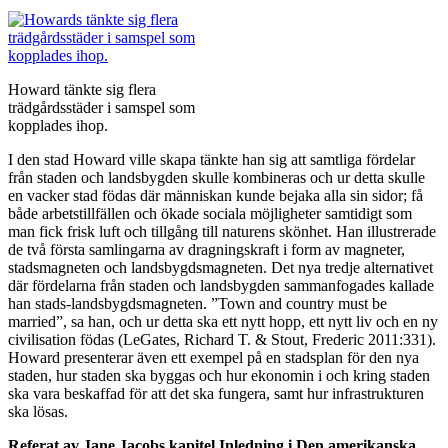
Howard tänkte sig flera
trädgårdsstäder i samspel som
kopplades ihop.
I den stad Howard ville skapa tänkte han sig att samtliga fördelar
från staden och landsbygden skulle kombineras och ur detta skulle
en vacker stad födas där människan kunde bejaka alla sin sidor; få
både arbetstillfällen och ökade sociala möjligheter samtidigt som
man fick frisk luft och tillgång till naturens skönhet. Han illustrerade
de två första samlingarna av dragningskraft i form av magneter,
stadsmagneten och landsbygdsmagneten. Det nya tredje alternativet
där fördelarna från staden och landsbygden sammanfogades kallade
han stads-landsbygdsmagneten. ”Town and country must be
married”, sa han, och ur detta ska ett nytt hopp, ett nytt liv och en ny
civilisation födas (LeGates, Richard T. & Stout, Frederic 2011:331).
Howard presenterar även ett exempel på en stadsplan för den nya
staden, hur staden ska byggas och hur ekonomin i och kring staden
ska vara beskaffad för att det ska fungera, samt hur infrastrukturen
ska lösas.
Referat av Jane Jacobs kapitel Inledning i Den amerikanska