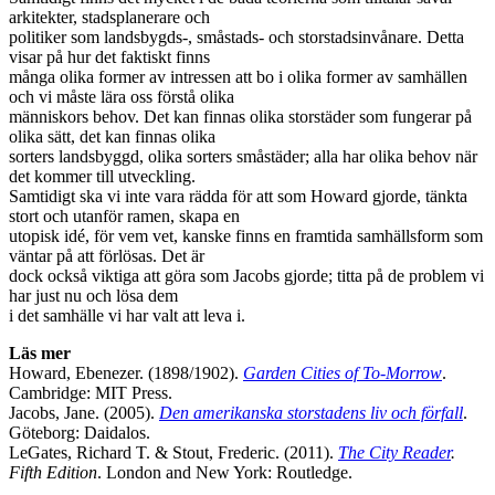
arkitekter, stadsplanerare och
politiker som landsbygds-, småstads- och storstadsinvånare. Detta
visar på hur det faktiskt finns
många olika former av intressen att bo i olika former av samhällen
och vi måste lära oss förstå olika
människors behov. Det kan finnas olika storstäder som fungerar på
olika sätt, det kan finnas olika
sorters landsbyggd, olika sorters småstäder; alla har olika behov när
det kommer till utveckling.
Samtidigt ska vi inte vara rädda för att som Howard gjorde, tänkta
stort och utanför ramen, skapa en
utopisk idé, för vem vet, kanske finns en framtida samhällsform som
väntar på att förlösas. Det är
dock också viktiga att göra som Jacobs gjorde; titta på de problem vi
har just nu och lösa dem
i det samhälle vi har valt att leva i.
Läs mer
Howard, Ebenezer. (1898/1902).
Garden Cities of To-Morrow
.
Cambridge: MIT Press.
Jacobs, Jane. (2005).
Den amerikanska storstadens liv och förfall
.
Göteborg: Daidalos.
LeGates, Richard T. & Stout, Frederic. (2011).
The City Reader
.
Fifth Edition
. London and New York: Routledge.