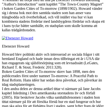
”Author's Introduction” samt kapitlet ”The Town-Country Magnet”
i boken Garden Cities of To-morrow (1898/1902). Howard vänder
sig i denna bok mot den samtida staden som han anser vara
trångbodda och överbefolkad, och vill istället visa hur vi kan
kombinera stadens fördelar med landsbygdens fördelar och skapa ett
i hans tycke bättre samhälle, en stadsplan som skulle komma att
kallas trädgårdsstaden.
Ebenezer Howard
Howard blev politiskt aktiv och intresserad av sociala frågor i sitt
hemland England och hade innan dess tillbringat ett år i USA där
han engagerats sig själsförsörjning som ett levnadssätt (LeGates,
Richard T. & Stout, Frederic 2011:328).
Boken Garden Cities of To-morrow skrev han 1898, men den
publicerades först under namnet To-morrow: A Peaceful Path to
Real Reform. Hans idéer har sedan dess påverkat, och påverkar än
idag stadsplaneringen.
I den andra delen av denna artikel tittar vi närmare på Jane Jacobs
kapitel Inledning i Den amerikanska storstadens liv och förfall
(2005). Här beskriver Jacobs vilka samhällsfenomen i staden hon
tittat närmare på för att försöka förstå hur en stad fungerar och hur
man ska göra för att förbättra livet i staden, samt lyfter fram de idéer