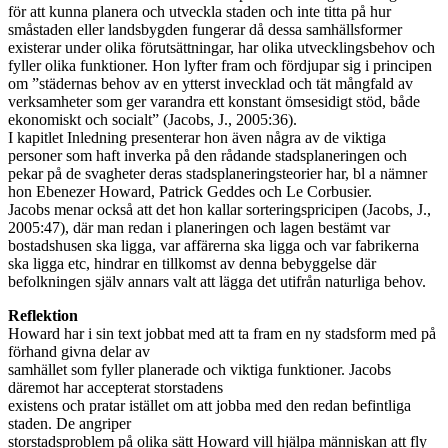
för att kunna planera och utveckla staden och inte titta på hur
småstaden eller landsbygden fungerar då dessa samhällsformer
existerar under olika förutsättningar, har olika utvecklingsbehov och
fyller olika funktioner. Hon lyfter fram och fördjupar sig i principen
om ”städernas behov av en ytterst invecklad och tät mångfald av
verksamheter som ger varandra ett konstant ömsesidigt stöd, både
ekonomiskt och socialt” (Jacobs, J., 2005:36).
I kapitlet Inledning presenterar hon även några av de viktiga
personer som haft inverka på den rådande stadsplaneringen och
pekar på de svagheter deras stadsplaneringsteorier har, bl a nämner
hon Ebenezer Howard, Patrick Geddes och Le Corbusier.
Jacobs menar också att det hon kallar sorteringspricipen (Jacobs, J.,
2005:47), där man redan i planeringen och lagen bestämt var
bostadshusen ska ligga, var affärerna ska ligga och var fabrikerna
ska ligga etc, hindrar en tillkomst av denna bebyggelse där
befolkningen själv annars valt att lägga det utifrån naturliga behov.
Reflektion
Howard har i sin text jobbat med att ta fram en ny stadsform med på
förhand givna delar av
samhället som fyller planerade och viktiga funktioner. Jacobs
däremot har accepterat storstadens
existens och pratar istället om att jobba med den redan befintliga
staden. De angriper
storstadsproblem på olika sätt Howard vill hjälpa människan att fly