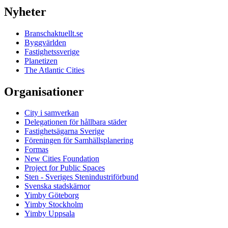
Nyheter
Branschaktuellt.se
Byggvärlden
Fastighetssverige
Planetizen
The Atlantic Cities
Organisationer
City i samverkan
Delegationen för hållbara städer
Fastighetsägarna Sverige
Föreningen för Samhällsplanering
Formas
New Cities Foundation
Project for Public Spaces
Sten - Sveriges Stenindustriförbund
Svenska stadskärnor
Yimby Göteborg
Yimby Stockholm
Yimby Uppsala