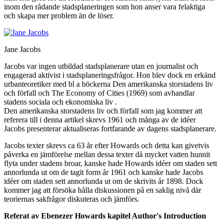
inom den rådande stadsplaneringen som hon anser vara felaktiga
och skapa mer problem än de löser.
Jane Jacobs
Jacobs var ingen utbildad stadsplanerare utan en journalist och
engagerad aktivist i stadsplaneringsfrågor. Hon blev dock en erkänd
urbanteoretiker med bl a böckerna Den amerikanska storstadens liv
och förfall och The Economy of Cities (1969) som avhandlar
stadens sociala och ekonomiska liv .
Den amerikanska storstadens liv och förfall som jag kommer att
referera till i denna artikel skrevs 1961 och många av de idéer
Jacobs presenterar aktualiseras fortfarande av dagens stadsplanerare.
Jacobs texter skrevs ca 63 år efter Howards och detta kan givetvis
påverka en jämförelse mellan dessa texter då mycket vatten hunnit
flyta under stadens broar, kanske hade Howards idéer om staden sett
annorlunda ut om de tagit form år 1961 och kanske hade Jacobs
idéer om staden sett annorlunda ut om de skrivits år 1898. Dock
kommer jag att försöka hålla diskussionen på en saklig nivå där
teoriernas sakfrågor diskuteras och jämförs.
Referat av Ebenezer Howards kapitel Author's Introduction