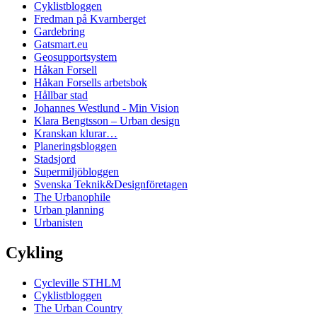
Cyklistbloggen
Fredman på Kvarnberget
Gardebring
Gatsmart.eu
Geosupportsystem
Håkan Forsell
Håkan Forsells arbetsbok
Hållbar stad
Johannes Westlund - Min Vision
Klara Bengtsson – Urban design
Kranskan klurar…
Planeringsbloggen
Stadsjord
Supermiljöbloggen
Svenska Teknik&Designföretagen
The Urbanophile
Urban planning
Urbanisten
Cykling
Cycleville STHLM
Cyklistbloggen
The Urban Country