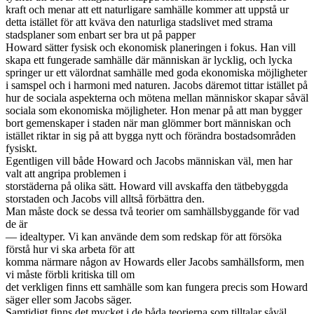
kraft och menar att ett naturligare samhälle kommer att uppstå ur
detta istället för att kväva den naturliga stadslivet med strama
stadsplaner som enbart ser bra ut på papper
Howard sätter fysisk och ekonomisk planeringen i fokus. Han vill
skapa ett fungerade samhälle där människan är lycklig, och lycka
springer ur ett välordnat samhälle med goda ekonomiska möjligheter
i samspel och i harmoni med naturen. Jacobs däremot tittar istället på
hur de sociala aspekterna och mötena mellan människor skapar såväl
sociala som ekonomiska möjligheter. Hon menar på att man bygger
bort gemenskaper i staden när man glömmer bort människan och
istället riktar in sig på att bygga nytt och förändra bostadsområden
fysiskt.
Egentligen vill både Howard och Jacobs människan väl, men har
valt att angripa problemen i
storstäderna på olika sätt. Howard vill avskaffa den tätbebyggda
storstaden och Jacobs vill alltså förbättra den.
Man måste dock se dessa två teorier om samhällsbyggande för vad
de är
— idealtyper. Vi kan använde dem som redskap för att försöka
förstå hur vi ska arbeta för att
komma närmare någon av Howards eller Jacobs samhällsform, men
vi måste förbli kritiska till om
det verkligen finns ett samhälle som kan fungera precis som Howard
säger eller som Jacobs säger.
Samtidigt finns det mycket i de båda teorierna som tilltalar såväl