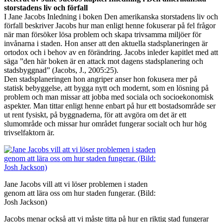
storstadens liv och förfall
I Jane Jacobs Inledning i boken Den amerikanska storstadens liv och
förfall beskriver Jacobs hur man enligt henne fokuserar på fel frågor
när man försöker lösa problem och skapa trivsamma miljöer för
invånarna i staden. Hon anser att den aktuella stadsplaneringen är
ortodox och i behov av en förändring. Jacobs inleder kapitlet med att
säga ”den här boken är en attack mot dagens stadsplanering och
stadsbyggnad” (Jacobs, J., 2005:25).
Den stadsplaneringen hon angriper anser hon fokusera mer på
statisk bebyggelse, att bygga nytt och modernt, som en lösning på
problem och man missar att jobba med sociala och socioekonomisk
aspekter. Man tittar enligt henne enbart på hur ett bostadsområde ser
ut rent fysiskt, på byggnaderna, för att avgöra om det är ett
slumområde och missar hur området fungerar socialt och hur hög
trivselfaktorn är.
Jane Jacobs vill att vi löser problemen i staden
genom att lära oss om hur staden fungerar. (Bild:
Josh Jackson)
Jacobs menar också att vi måste titta på hur en riktig stad fungerar