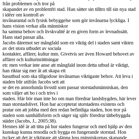
från problemen och tror på
skapandet av en problemfri stad. Han sätter sin tilltro till sin nya stad
i idéer om kontroll av
invånarantal och fysisk bebyggelse som gör invånarna lyckliga. I
hans vision verkar alla människor
ha samma behov och livskvalité är en given form av levnadssätt.
Hans stad passar alla.
Jacobs däremot ser mångfald som en viktig del i staden samt vikten
av det stora utbudet av sociala
kontakter, affärer, kultur mm. Givetvis ser även Howard behovet av
affärer och kulturinrättningar
etc men verkar inte anse att mångfald inom detta utbud är viktigt,
han riktar sig mer åt att skapa ett
basutbud som ska tillgodose invånarnas viktigaste behov. Att leva i
staden blir utifrån Jacobs sett att
se det en annorlunda livsstil som passar storstadsmänniskan, den
som väljer att bo i och trivs i
staden. Här bör man inte bo om man föredrar landsbygden, här lever
man storstadslivet. Hon har accepterat storstadens existens och
pratar om att jobba med den redan befintliga staden, hon tror på
staden som samhällsform och säger sig själv föredrar tätbebyggda
städer (Jacobs, J., 2005:38).
Hennes idé är att titta på hur staden fungerar och med hjälp av den
kunskap kunna renodla och bygga en fungerande storstad. Hon
tycker att det är viktigare att släppa loss människornas skapande