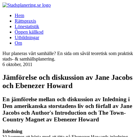
Hem
Rättspraxis
Lönestatistik
Öppen källkod
Utbildningar
Om
Hur planeras vårt samhälle? En sida om såväl teoretisk som praktisk
stads- & samhällsplanering.
6 oktober, 2011
Jämförelse och diskussion av Jane Jacobs
och Ebenezer Howard
En jämförelse mellan och diskussion av Inledning i
Den amerikanska storstadens liv och förfall av Jane
Jacobs och Author's Introduction och The Town-
Country Magnet av Ebenezer Howard
Inledning
Vi kommer att börja med att titta på Ebenezer Howards inledning