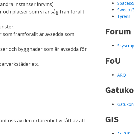
Spacesc
ndra instanser inryms).
Sweco (
r och platser som vi ansåg framförallt
Tyréns
änster.
Forum
r som framförallt är avsedda som
Skyscrap
atser och byggnader som är avsedda för
FoU
parverkstäder etc.
ARQ
Gatuko
Gatukon
GIS
nt oss av den erfarenhet vi fått av att
ArcGIS