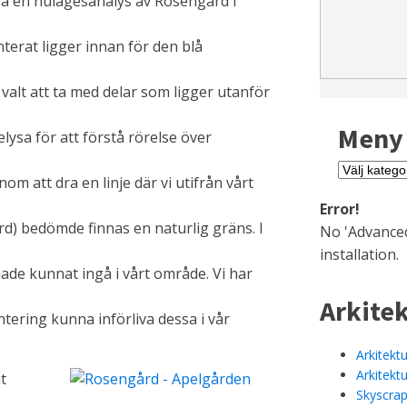
ra en nulägesanalys av Rosengård i
terat ligger innan för den blå
 valt att ta med delar som ligger utanför
Meny
belysa för att förstå rörelse över
Meny
m att dra en linje där vi utifrån vårt
Error!
rd) bedömde finnas en naturlig gräns. I
No 'Advanced
installation.
 hade kunnat ingå i vårt område. Vi har
Arkite
ventering kunna införliva dessa i vår
Arkitektu
Arkitekt
t
Skyscrap