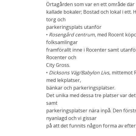
Örtagården som var en ett område där m
kallade bokaler; Bostad och lokal i ett. H
torg och
parkeringsplats utanför
•
Rosengård centrum
, med Rocent köpc
folksamlingar
framförallt inne i Rocenter samt utanför
Rocenter och
City Gross.
•
Dicksons Väg/Babylon Livs
, mittemot 
med lekplatser,
bänkar och parkeringsplatser.
Det unika med dessa tre platser var de
samt
parkeringsplatser nära inpå. Den förs
nyanlagd och vi gissar
på att det funnits någon forma av efter