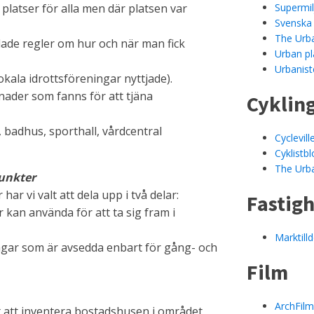
a platser för alla men där platsen var
Supermi
Svenska
The Urb
lade regler om hur och när man fick
Urban pl
Urbanist
okala idrottsföreningar nyttjade).
gnader som fanns för att tjäna
Cyklin
, badhus, sporthall, vårdcentral
Cyclevil
Cyklistb
The Urb
punkter
har vi valt att dela upp i två delar:
Fastig
ar kan använda för att ta sig fram i
Marktilld
vägar som är avsedda enbart för gång- och
Film
ArchFil
lt att inventera bostadshusen i området