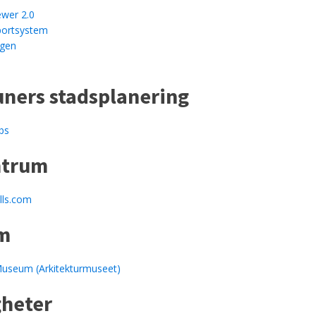
wer 2.0
ortsystem
ggen
ers stadsplanering
bs
ntrum
ls.com
m
Museum (Arkitekturmuseet)
heter