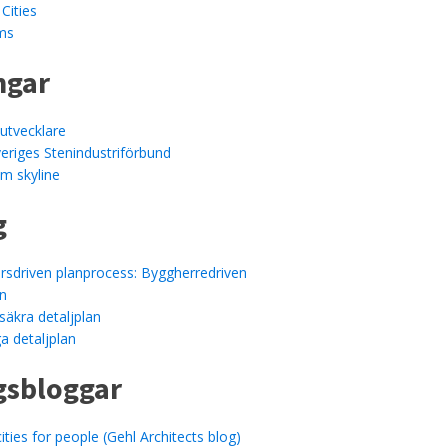
Cities
lms
ngar
utvecklare
veriges Stenindustriförbund
m skyline
g
rsdriven planprocess: Byggherredriven
an
ssäkra detaljplan
a detaljplan
gsbloggar
ities for people (Gehl Architects blog)