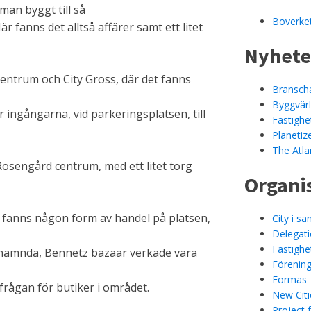
an byggt till så
Boverke
är fanns det alltså affärer samt ett litet
Nyhete
entrum och City Gross, där det fanns
Branscha
Byggvär
 ingångarna, vid parkeringsplatsen, till
Fastighe
Planetiz
The Atlan
Rosengård centrum, med ett litet torg
Organi
t fanns någon form av handel på platsen,
City i s
Delegati
Fastighe
tnämnda, Bennetz bazaar verkade vara
Förening
Formas
frågan för butiker i området.
New Citi
Project 