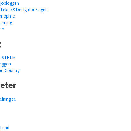
ljöbloggen
 Teknik&Designföretagen
anophile
anning
en
g
le STHLM
loggen
an Country
heter
elning.se
mLund