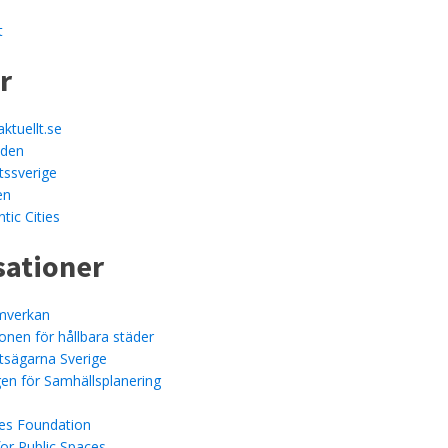
t
r
ktuellt.se
lden
tssverige
en
tic Cities
sationer
amverkan
onen för hållbara städer
tsägarna Sverige
en för Samhällsplanering
es Foundation
for Public Spaces