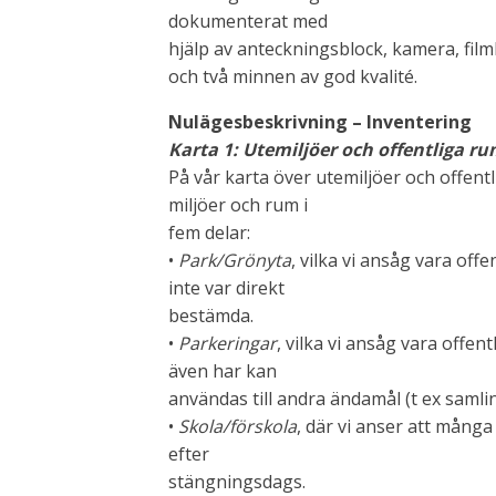
dokumenterat med
hjälp av anteckningsblock, kamera, fi
och två minnen av god kvalité.
Nulägesbeskrivning – Inventering
Karta 1: Utemiljöer och offentliga r
På vår karta över utemiljöer och offentl
miljöer och rum i
fem delar:
•
Park/Grönyta
, vilka vi ansåg vara of
inte var direkt
bestämda.
•
Parkeringar
, vilka vi ansåg vara offe
även har kan
användas till andra ändamål (t ex saml
•
Skola/förskola
, där vi anser att mång
efter
stängningsdags.