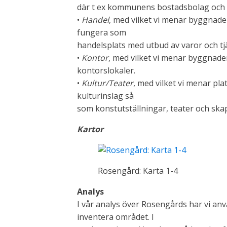
där t ex kommunens bostadsbolag och a
•
Handel
, med vilket vi menar byggnade
fungera som
handelsplats med utbud av varor och tj
•
Kontor
, med vilket vi menar byggnade
kontorslokaler.
•
Kultur/Teater
, med vilket vi menar pl
kulturinslag så
som konstutställningar, teater och ska
Kartor
Rosengård: Karta 1-4
Analys
I vår analys över Rosengårds har vi anvä
inventera området. I