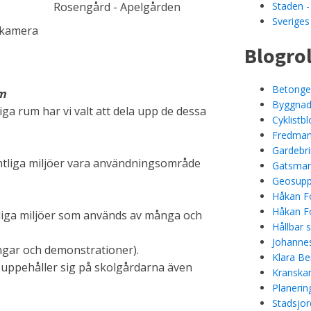
Rosengård - Apelgården
Staden -
Sveriges
lmkamera
Blogrol
Betongel
um
Byggnad
iga rum har vi valt att dela upp de dessa
Cyklistb
Fredman
Gardebr
fentliga miljöer vara användningsområde
Gatsmar
Geosupp
Håkan Fo
Håkan Fo
ntliga miljöer som används av många och
Hållbar 
Johannes
ingar och demonstrationer).
Klara Be
a uppehåller sig på skolgårdarna även
Kranskan
Planerin
Stadsjor