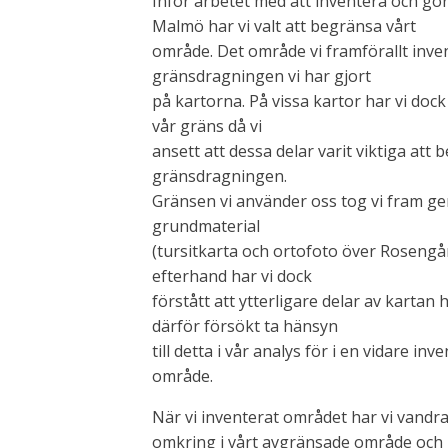
Inför arbetet med att inventera och gö
Malmö har vi valt att begränsa vårt
område. Det område vi framförallt inven
gränsdragningen vi har gjort
på kartorna. På vissa kartor har vi dock
vår gräns då vi
ansett att dessa delar varit viktiga att 
gränsdragningen.
Gränsen vi använder oss tog vi fram geno
grundmaterial
(tursitkarta och ortofoto över Rosengå
efterhand har vi dock
förstått att ytterligare delar av kartan
därför försökt ta hänsyn
till detta i vår analys för i en vidare in
område.
När vi inventerat området har vi vandra
omkring i vårt avgränsade område och