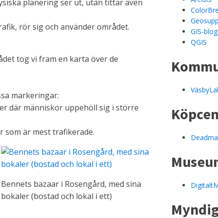
ysiska planering ser ut, utan tittar även
ColorBre
Geosupp
rafik, rör sig och använder området.
GIS-blo
QGIS
ådet tog vi fram en karta över de
Kommun
VäsbyLa
ssa markeringar:
er där människor uppehöll sig i större
Köpce
r som är mest trafikerade.
Deadmal
Museu
Bennets bazaar i Rosengård, med sina
Digitalt
bokaler (bostad och lokal i ett)
Myndig