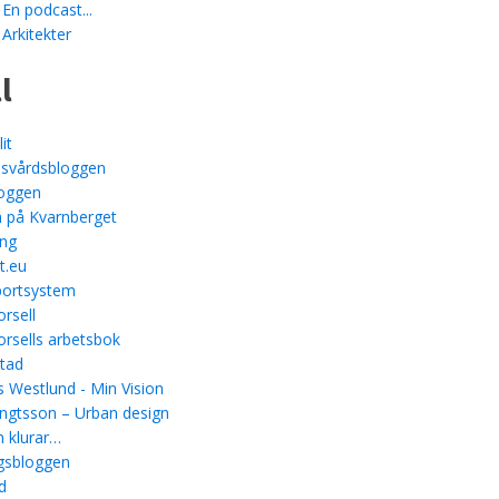
 En podcast...
 Arkitekter
l
it
svårdsbloggen
loggen
 på Kvarnberget
ing
t.eu
ortsystem
rsell
rsells arbetsbok
stad
 Westlund - Min Vision
ngtsson – Urban design
 klurar…
gsbloggen
d