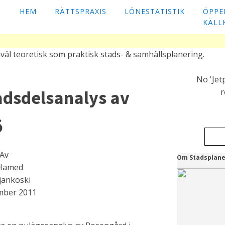
HEM
RÄTTSPRAXIS
LÖNESTATISTIK
ÖPPE
KÄLL
väl teoretisk som praktisk stads- & samhällsplanering.
No 'Jet
adsdelsanalys av
r
ö
Av
Om Stadsplane
 Hamed
ljankoski
mber 2011