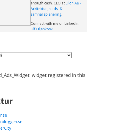
enough cash. CEO at
Lilon AB -
Arkitektur, stads- &
samhällsplanering
.
Connect with me on LinkedIn:
Ulf Liljankoski
_Ads_Widget' widget registered in this
ktur
r.se
urbloggen.se
erCity