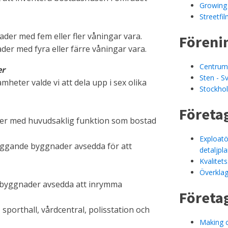
Growing 
Streetfi
nader med fem eller fler våningar vara.
Föreni
ader med fyra eller färre våningar vara.
Centrum
er
Sten - S
heter valde vi att dela upp i sex olika
Stockhol
Företa
ader med huvudsaklig funktion som bostad
Exploatö
riliggande byggnader avsedda för att
detaljpl
Kvalitet
Överklag
er byggnader avsedda att inrymma
Företa
 sporthall, vårdcentral, polisstation och
Making c