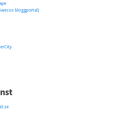
ape
Swecos bloggportal)
erCity
nst
st.se