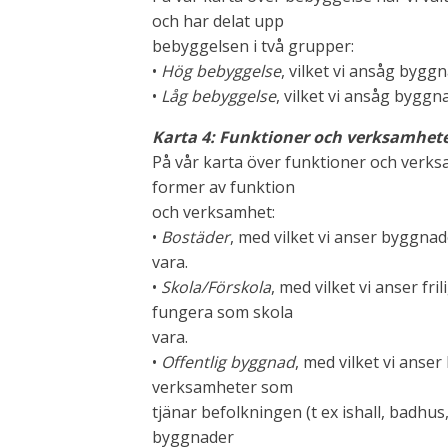
och har delat upp
bebyggelsen i två grupper:
•
Hög bebyggelse
, vilket vi ansåg bygg
•
Låg bebyggelse
, vilket vi ansåg byggn
Karta 4: Funktioner och verksamhet
På vår karta över funktioner och verksam
former av funktion
och verksamhet:
•
Bostäder
, med vilket vi anser byggn
vara.
•
Skola/Förskola
, med vilket vi anser f
fungera som skola
vara.
•
Offentlig byggnad
, med vilket vi ans
verksamheter som
tjänar befolkningen (t ex ishall, badhus,
byggnader