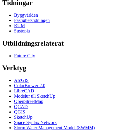
Tidningar
Byggvärlden
Fastighetstidningen
RUM
Sustopia
Utbildningsrelaterat
Future City
Verktyg
ArcGIS
ColorBrewer 2.0
LibreCAD
Modelur till SketchUp
OpenStreetMap
QCAD
QGIS
SketchUp
Space Syntax Network
Storm Water Management Model (SWMM)