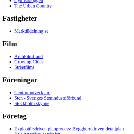
Cyklistbloggen
The Urban Country
Fastigheter
Marktilldelning.se
Film
ArchFilmLund
Growing Cities
Streetfilms
Föreningar
Centrumutvecklare
Sten - Sveriges Stenindustriförbund
Stockholm skyline
Företag
Exploatörsdriven planprocess: Byggherredriven detaljplan