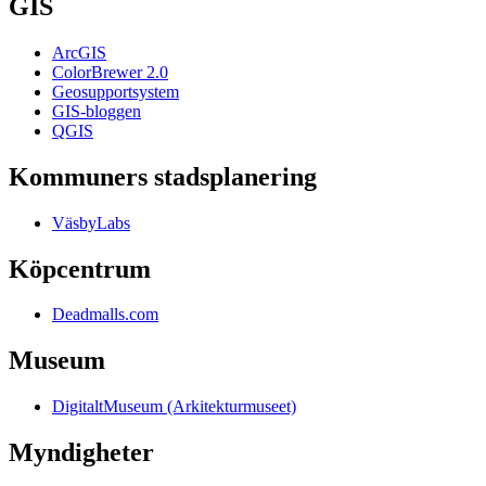
GIS
ArcGIS
ColorBrewer 2.0
Geosupportsystem
GIS-bloggen
QGIS
Kommuners stadsplanering
VäsbyLabs
Köpcentrum
Deadmalls.com
Museum
DigitaltMuseum (Arkitekturmuseet)
Myndigheter