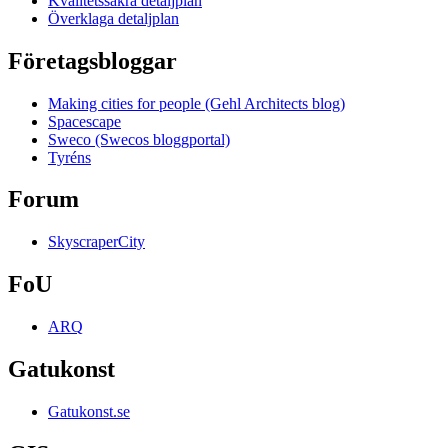
Kvalitetssäkra detaljplan
Överklaga detaljplan
Företagsbloggar
Making cities for people (Gehl Architects blog)
Spacescape
Sweco (Swecos bloggportal)
Tyréns
Forum
SkyscraperCity
FoU
ARQ
Gatukonst
Gatukonst.se