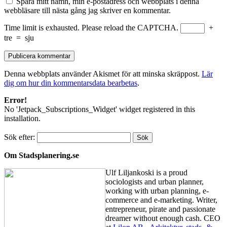
Spara mitt namn, min e-postadress och webbplats i denna
webbläsare till nästa gång jag skriver en kommentar.
Time limit is exhausted. Please reload the CAPTCHA.
+
tre
=
sju
Denna webbplats använder Akismet för att minska skräppost.
Lär
dig om hur din kommentarsdata bearbetas
.
Error!
No 'Jetpack_Subscriptions_Widget' widget registered in this
installation.
Sök efter:
Om Stadsplanering.se
Ulf Liljankoski is a proud
sociologists and urban planner,
working with urban planning, e-
commerce and e-marketing. Writer,
entrepreneur, pirate and passionate
dreamer without enough cash. CEO