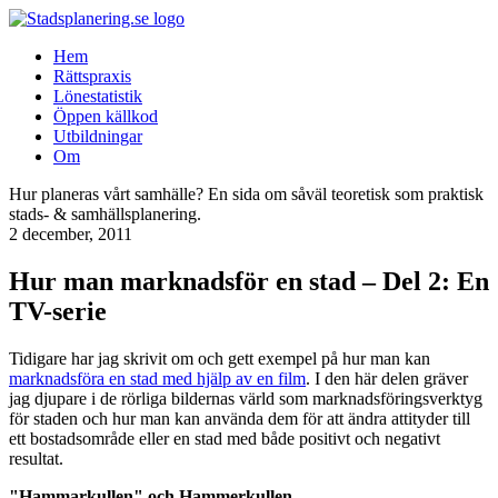
Hem
Rättspraxis
Lönestatistik
Öppen källkod
Utbildningar
Om
Hur planeras vårt samhälle? En sida om såväl teoretisk som praktisk
stads- & samhällsplanering.
2 december, 2011
Hur man marknadsför en stad – Del 2: En
TV-serie
Tidigare har jag skrivit om och gett exempel på hur man kan
marknadsföra en stad med hjälp av en film
. I den här delen gräver
jag djupare i de rörliga bildernas värld som marknadsföringsverktyg
för staden och hur man kan använda dem för att ändra attityder till
ett bostadsområde eller en stad med både positivt och negativt
resultat.
"Hammarkullen" och Hammerkullen