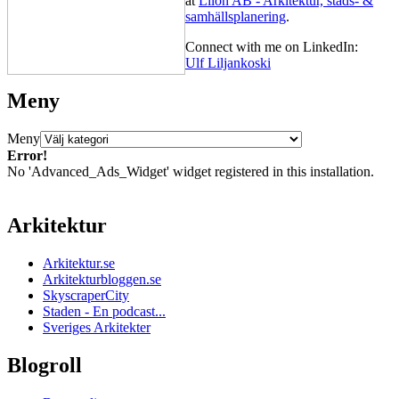
at
Lilon AB - Arkitektur, stads- &
samhällsplanering
.
Connect with me on LinkedIn:
Ulf Liljankoski
Meny
Meny
Error!
No 'Advanced_Ads_Widget' widget registered in this installation.
Arkitektur
Arkitektur.se
Arkitekturbloggen.se
SkyscraperCity
Staden - En podcast...
Sveriges Arkitekter
Blogroll