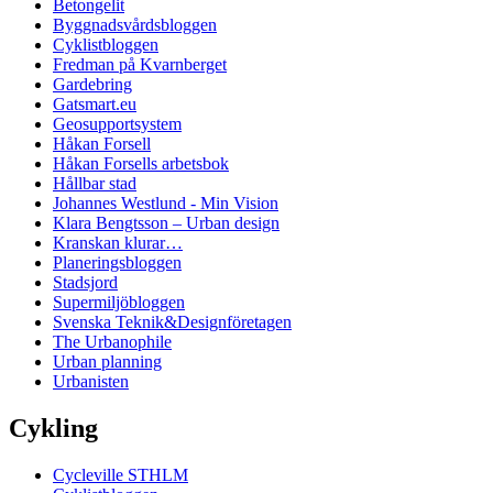
Betongelit
Byggnadsvårdsbloggen
Cyklistbloggen
Fredman på Kvarnberget
Gardebring
Gatsmart.eu
Geosupportsystem
Håkan Forsell
Håkan Forsells arbetsbok
Hållbar stad
Johannes Westlund - Min Vision
Klara Bengtsson – Urban design
Kranskan klurar…
Planeringsbloggen
Stadsjord
Supermiljöbloggen
Svenska Teknik&Designföretagen
The Urbanophile
Urban planning
Urbanisten
Cykling
Cycleville STHLM