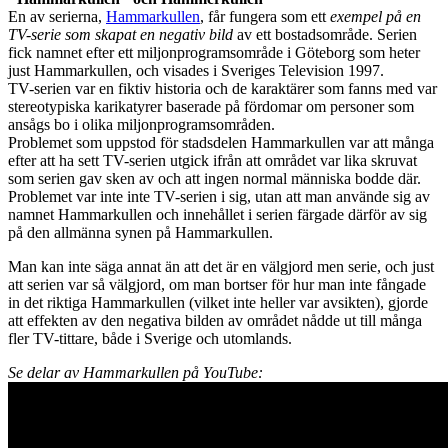
En av serierna,
Hammarkullen
, får fungera som ett
exempel på en
TV-serie som skapat en negativ bild
av ett bostadsområde. Serien
fick namnet efter ett miljonprogramsområde i Göteborg som heter
just Hammarkullen, och visades i Sveriges Television 1997.
TV-serien var en fiktiv historia och de karaktärer som fanns med var
stereotypiska karikatyrer baserade på fördomar om personer som
ansågs bo i olika miljonprogramsområden.
Problemet som uppstod för stadsdelen Hammarkullen var att många
efter att ha sett TV-serien utgick ifrån att området var lika skruvat
som serien gav sken av och att ingen normal människa bodde där.
Problemet var inte inte TV-serien i sig, utan att man använde sig av
namnet Hammarkullen och innehållet i serien färgade därför av sig
på den allmänna synen på Hammarkullen.
Man kan inte säga annat än att det är en välgjord men serie, och just
att serien var så välgjord, om man bortser för hur man inte fångade
in det riktiga Hammarkullen (vilket inte heller var avsikten), gjorde
att effekten av den negativa bilden av området nådde ut till många
fler TV-tittare, både i Sverige och utomlands.
Se delar av Hammarkullen på YouTube: