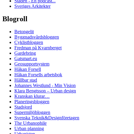
Staden - En podcast...
Sveriges Arkitekter
Blogroll
Betongelit
Byggnadsvårdsbloggen
Cyklistbloggen
Fredman på Kvarnberget
Gardebring
Gatsmart.eu
Geosupportsystem
Håkan Forsell
Håkan Forsells arbetsbok
Hållbar stad
Johannes Westlund - Min Vision
Klara Bengtsson – Urban design
Kranskan klurar…
Planeringsbloggen
Stadsjord
Supermiljöbloggen
Svenska Teknik&Designföretagen
The Urbanophile
Urban planning
Urbanisten