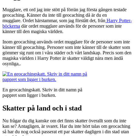
Mugglare, ett ord jag inte stött på förrän jag första gången testade
geocaching. Känner du inte till geocaching då är du en
mugglare. Ordet härstammar, som jag förstått det, från
Harry Potter-
böckerna
där ordet mugglare används för de personer som inte
känner till den magiska världen.
Inom geocaching används ordet mugglare för de personer som inte
känner till geocaching. Personer som inte känner till de skatter som
gömmer sig runt om i våra städer och vårt landskap. Precis som den
magiska världen i Harry Potter är skatter väldigt nära men ändå
osynliga,.
En geocachingskatt. Skriv in ditt namn på
pappret som ligger i burken.
Skatter på land och i stad
Nu frågar du dig kanske om det finns skatter överallt som du inte
kan se? Antagligen, är svaret. Har du inte hört talas om geocaching
så har du nog också passerat ett par skatter dagligen i din stad utan