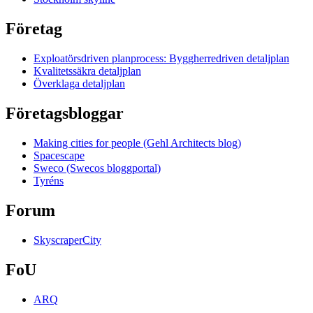
Företag
Exploatörsdriven planprocess: Byggherredriven detaljplan
Kvalitetssäkra detaljplan
Överklaga detaljplan
Företagsbloggar
Making cities for people (Gehl Architects blog)
Spacescape
Sweco (Swecos bloggportal)
Tyréns
Forum
SkyscraperCity
FoU
ARQ