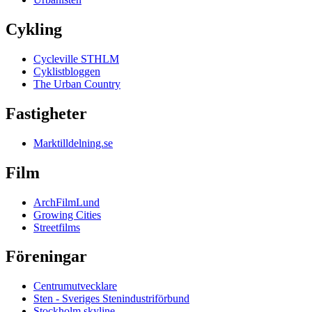
Cykling
Cycleville STHLM
Cyklistbloggen
The Urban Country
Fastigheter
Marktilldelning.se
Film
ArchFilmLund
Growing Cities
Streetfilms
Föreningar
Centrumutvecklare
Sten - Sveriges Stenindustriförbund
Stockholm skyline