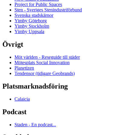
Project for Public Spaces
Sten - Sveriges Stenindustriförbund
Svenska stadskärnor
Yimby Göteborg
Yimby Stockholm
Yimby Uppsala
Övrigt
Möt världen - Reseguide till städer
Mötesplats Social Innovation
Planetizen
Tendensor (tidigare Geobrands)
Platsmarknadsföring
Calaicia
Podcast
Staden - En podcast...