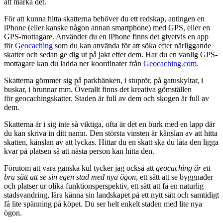
att märka det.
För att kunna hitta skatterna behöver du ett redskap, antingen en
iPhone (eller kanske någon annan smartphone) med GPS, eller en
GPS-mottagare. Använder du en iPhone finns det givetvis en app
för
Geocaching
som du kan använda för att söka efter närliggande
skatter och sedan ge dig ut på jakt efter dem. Har du en vanlig GPS-
mottagare kan du ladda ner koordinater från
Geocaching.com
.
Skatterna gömmer sig på parkbänken, i stuprör, på gatuskyltar, i
buskar, i brunnar mm. Överallt finns det kreativa gömställen
för geocachingskatter. Staden är full av dem och skogen är full av
dem.
Skatterna är i sig inte så viktiga, ofta är det en burk med en lapp där
du kan skriva in ditt namn. Den största vinsten är känslan av att hitta
skatten, känslan av att lyckas. Hittar du en skatt ska du låta den ligga
kvar på platsen så att nästa person kan hitta den.
Förutom att vara ganska kul tycker jag också att
geocaching är ett
bra sätt att se sin egen stad med nya ögon
, ett sätt att se byggnader
och platser ur olika funktionsperspektiv, ett sätt att få en naturlig
stadsvandring, lära känna sin landskapet på ett nytt sätt och samtidigt
få lite spänning på köpet. Du ser helt enkelt staden med lite nya
ögon.