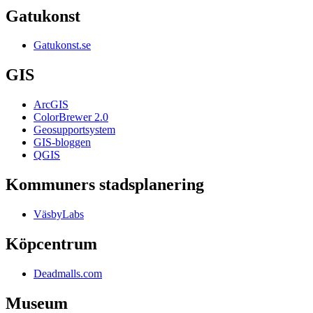
Gatukonst
Gatukonst.se
GIS
ArcGIS
ColorBrewer 2.0
Geosupportsystem
GIS-bloggen
QGIS
Kommuners stadsplanering
VäsbyLabs
Köpcentrum
Deadmalls.com
Museum