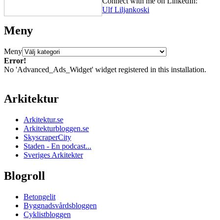
Connect with me on LinkedIn:
Ulf Liljankoski
Meny
Meny
Error!
No 'Advanced_Ads_Widget' widget registered in this installation.
Arkitektur
Arkitektur.se
Arkitekturbloggen.se
SkyscraperCity
Staden - En podcast...
Sveriges Arkitekter
Blogroll
Betongelit
Byggnadsvårdsbloggen
Cyklistbloggen