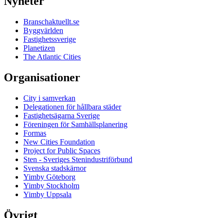
Nyheter
Branschaktuellt.se
Byggvärlden
Fastighetssverige
Planetizen
The Atlantic Cities
Organisationer
City i samverkan
Delegationen för hållbara städer
Fastighetsägarna Sverige
Föreningen för Samhällsplanering
Formas
New Cities Foundation
Project for Public Spaces
Sten - Sveriges Stenindustriförbund
Svenska stadskärnor
Yimby Göteborg
Yimby Stockholm
Yimby Uppsala
Övrigt