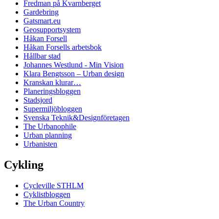
Fredman på Kvarnberget
Gardebring
Gatsmart.eu
Geosupportsystem
Håkan Forsell
Håkan Forsells arbetsbok
Hållbar stad
Johannes Westlund - Min Vision
Klara Bengtsson – Urban design
Kranskan klurar…
Planeringsbloggen
Stadsjord
Supermiljöbloggen
Svenska Teknik&Designföretagen
The Urbanophile
Urban planning
Urbanisten
Cykling
Cycleville STHLM
Cyklistbloggen
The Urban Country