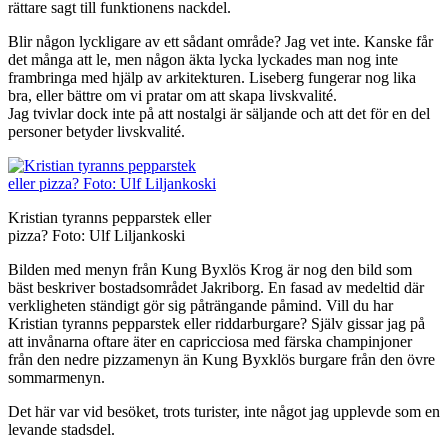
rättare sagt till funktionens nackdel.
Blir någon lyckligare av ett sådant område? Jag vet inte. Kanske får
det många att le, men någon äkta lycka lyckades man nog inte
frambringa med hjälp av arkitekturen. Liseberg fungerar nog lika
bra, eller bättre om vi pratar om att skapa livskvalité.
Jag tvivlar dock inte på att nostalgi är säljande och att det för en del
personer betyder livskvalité.
Kristian tyranns pepparstek eller
pizza? Foto: Ulf Liljankoski
Bilden med menyn från Kung Byxlös Krog är nog den bild som
bäst beskriver bostadsområdet Jakriborg. En fasad av medeltid där
verkligheten ständigt gör sig påträngande påmind. Vill du har
Kristian tyranns pepparstek eller riddarburgare? Själv gissar jag på
att invånarna oftare äter en capricciosa med färska champinjoner
från den nedre pizzamenyn än Kung Byxklös burgare från den övre
sommarmenyn.
Det här var vid besöket, trots turister, inte något jag upplevde som en
levande stadsdel.