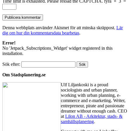
Time limit is exhausted. Please reload the CAPTCHA.
fyra
×
3
=
Denna webbplats använder Akismet för att minska skräppost.
Lär
dig om hur din kommentarsdata bearbetas
.
Error!
No 'Jetpack_Subscriptions_Widget' widget registered in this
installation.
Sök efter:
Om Stadsplanering.se
Ulf Liljankoski is a proud
sociologists and urban planner,
working with urban planning, e-
commerce and e-marketing. Writer,
entrepreneur, pirate and passionate
dreamer without enough cash. CEO
at
Lilon AB - Arkitektur, stads- &
samhällsplanering
.