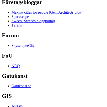
Företagsbloggar
Making cities for people (Gehl Architects blog)
Spacescape
Sweco (Swecos bloggportal)
Tyréns
Forum
SkyscraperCity
FoU
ARQ
Gatukonst
Gatukonst.se
GIS
ArcGIS