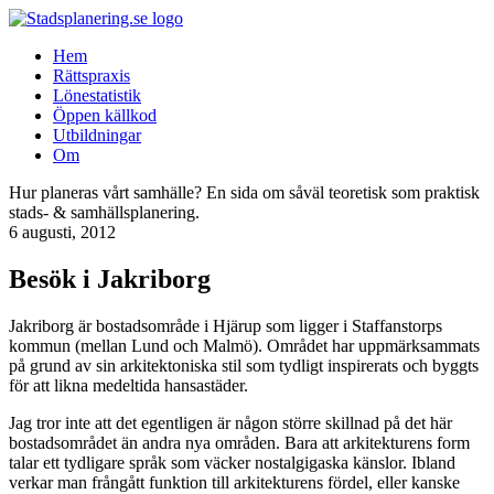
Hem
Rättspraxis
Lönestatistik
Öppen källkod
Utbildningar
Om
Hur planeras vårt samhälle? En sida om såväl teoretisk som praktisk
stads- & samhällsplanering.
6 augusti, 2012
Besök i Jakriborg
Jakriborg är bostadsområde i Hjärup som ligger i Staffanstorps
kommun (mellan Lund och Malmö). Området har uppmärksammats
på grund av sin arkitektoniska stil som tydligt inspirerats och byggts
för att likna medeltida hansastäder.
Jag tror inte att det egentligen är någon större skillnad på det här
bostadsområdet än andra nya områden. Bara att arkitekturens form
talar ett tydligare språk som väcker nostalgigaska känslor. Ibland
verkar man frångått funktion till arkitekturens fördel, eller kanske