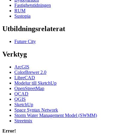
Fastighetstidningen
RUM
Sustopia
Utbildningsrelaterat
Future City
Verktyg
ArcGIS
ColorBrewer 2.0
LibreCAD
Modelur till SketchUp
OpenStreetMap
QCAD
QGIS
SketchUp
Space Syntax Network
Storm Water Management Model (SWMM)
Streetmix
Error!