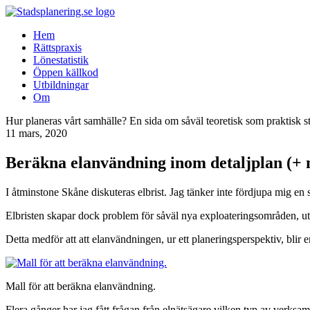
Hem
Rättspraxis
Lönestatistik
Öppen källkod
Utbildningar
Om
Hur planeras vårt samhälle? En sida om såväl teoretisk som praktisk s
11 mars, 2020
Beräkna elanvändning inom detaljplan (+ 
I åtminstone Skåne diskuteras elbrist. Jag tänker inte fördjupa mig en såd
Elbristen skapar dock problem för såväl nya exploateringsområden, utb
Detta medför att att elanvändningen, ur ett planeringsperspektiv, blir e
Mall för att beräkna elanvändning.
Flera gånger har jag fått frågan från elnätsägare vilken typ av verksa