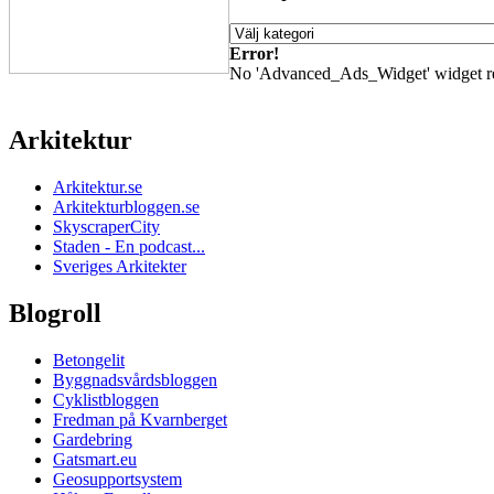
Meny
Error!
No 'Advanced_Ads_Widget' widget regis
Arkitektur
Arkitektur.se
Arkitekturbloggen.se
SkyscraperCity
Staden - En podcast...
Sveriges Arkitekter
Blogroll
Betongelit
Byggnadsvårdsbloggen
Cyklistbloggen
Fredman på Kvarnberget
Gardebring
Gatsmart.eu
Geosupportsystem