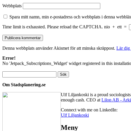
Webbplats
Spara mitt namn, min e-postadress och webbplats i denna webbläsa
Time limit is exhausted. Please reload the CAPTCHA.
nio
+
ett
=
Denna webbplats använder Akismet för att minska skräppost.
Lär dig
Error!
No 'Jetpack_Subscriptions_Widget' widget registered in this installati
Sök
efter:
Om Stadsplanering.se
Ulf Liljankoski is a proud sociologis
enough cash. CEO at
Lilon AB - Arki
Connect with me on LinkedIn:
Ulf Liljankoski
Meny