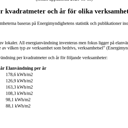
r kvadratmeter och år för olika verksamhe
heterna baseras på Energimyndighetens statistik och publikationer in
av lokaler. All energianvändning inventeras men fokus ligger på elanvä
e av vilken typ av verksamhet som bedrivs, verksamhetsel” (Energimynd
vändning per kvadratmeter och år för följande verksamheter:
 år
Elanvändning per år
178,6 kWh/m2
126,9 kWh/m2
163,3 kWh/m2
108,3 kWh/m2
98,1 kWh/m2
88,1 kWh/m2