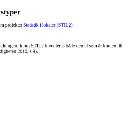
tstyper
om projektet
Statistik i lokaler (STIL2)
.
ndningen. Inom STIL2 inventeras både den el som är knuten till
igheten 2010, s 9).