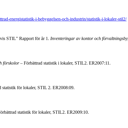
ad-energistatistik-i-bebyggelsen-och-industrin/statistik-i-lokaler-stil2/
gvis STIL" Rapport för år 1.
Inventeringar av kontor och förvaltningsb
h förskolor
– Förbättrad statistik i lokaler, STIL2. ER2007:11.
d statistik för lokaler, STIL 2. ER2008:09.
örbättrad statistik för lokaler, STIL2. ER2009:10.