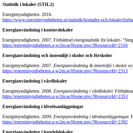
Statistik i lokaler (STIL2)
Energimyndigheten. 2016.
https://www.energimyndigheten.se/statistik/bostader-och-lokaler/forbattr
Energianvändning i kontorslokaler
Energimyndigheten. 2007. Förbättrad energistatistik för lokaler- "Ste
https://energimyndigheten.a-w2m.se/Home.mvc?ResourceId=2316
Energianvändning och innemiljö i skolor och förskolor
Energimyndigheten. 2007.
Energianvändning & innemiljö i skolor oc
https://energimyndigheten.a-w2m.se/Home.mvc?ResourceId=2313
Energianvändning i vårdlokaler
Energimyndigheten. 2008.
Energianvändning i vårdlokaler.
Förbättra
https://energimyndigheten.a-w2m.se/Home.mvc?ResourceId=2353
Energianvändning i idrottsanläggningar
Energimyndigheten. 2009.
Energianvändning i idrottsanläggningar.
F
https://energimyndigheten.a-w2m.se/Home.mvc?ResourceId=2392
Energianvändning i handelslokaler