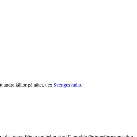
tt andra källor på nätet, t ex
Sveriges radio
.
r vi diskuterat frågan om behovet av E-område för transformatorstation