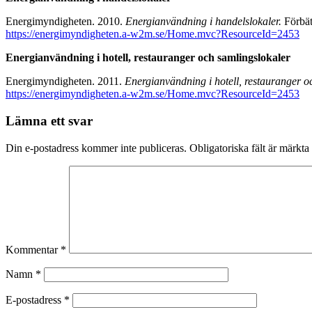
Energimyndigheten. 2010.
Energianvändning i handelslokaler.
Förbät
https://energimyndigheten.a-w2m.se/Home.mvc?ResourceId=2453
Energianvändning i hotell, restauranger och samlingslokaler
Energimyndigheten. 2011.
Energianvändning i hotell, restauranger o
https://energimyndigheten.a-w2m.se/Home.mvc?ResourceId=2453
Lämna ett svar
Din e-postadress kommer inte publiceras.
Obligatoriska fält är märkta
Kommentar
*
Namn
*
E-postadress
*