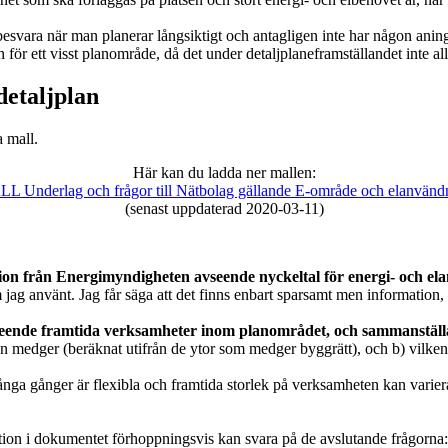
tt besvara när man planerar långsiktigt och antagligen inte har någon 
ör ett visst planområde, då det under detaljplaneframställandet inte allt
detaljplan
a mall.
Här kan du ladda ner mallen:
L Underlag och frågor till Nätbolag gällande E-område och elanvänd
(senast uppdaterad 2020-03-11)
on från Energimyndigheten avseende nyckeltal för energi- och ela
ag använt. Jag får säga att det finns enbart sparsamt men information, o
seende framtida verksamheter inom planområdet, och sammanställa
nen medger (beräknat utifrån de ytor som medger byggrätt), och b) vilk
många gånger är flexibla och framtida storlek på verksamheten kan var
tion i dokumentet förhoppningsvis kan svara på de avslutande frågorna: