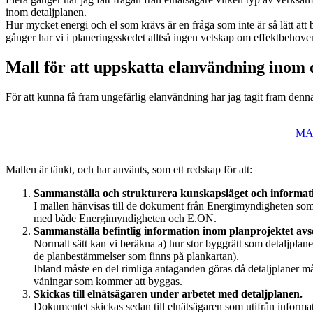
inom detaljplanen.
Hur mycket energi och el som krävs är en fråga som inte är så lätt a
gånger har vi i planeringsskedet alltså ingen vetskap om effektbehoven f
Mall för att uppskatta elanvändning inom 
För att kunna få fram ungefärlig elanvändning har jag tagit fram denn
MAL
Mallen är tänkt, och har använts, som ett redskap för att:
Sammanställa och strukturera kunskapsläget och informati
I mallen hänvisas till de dokument från Energimyndigheten som j
med både Energimyndigheten och E.ON.
Sammanställa befintlig information inom planprojektet av
Normalt sätt kan vi beräkna a) hur stor byggrätt som detaljpla
de planbestämmelser som finns på plankartan).
Ibland måste en del rimliga antaganden göras då detaljplaner 
våningar som kommer att byggas.
Skickas till elnätsägaren under arbetet med detaljplanen.
Dokumentet skickas sedan till elnätsägaren som utifrån informa