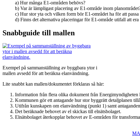
a) Hur många E1-områden behövs?
b) Var är lämpligast placering av E1-område inom planområdet
c) Hur stor yta och vilken form bör E1-området ha för att passa
d) Finns det alternativa placeringar för E1-område utifall att era
Snabbguide till mallen
Exempel på sammanställning av byggbara ytor i
mallen avsedd för att beräkna elanvändning.
Lite snabbt kan mallen/dokumentet förklaras så här:
Information från flera olika dokument från Energimyndigheten 
Kommunen gör ett antagande hur stor byggrätt detaljplanen tillå
Utifrån kunskapen om elanvändning (punkt 1) samt antaganden
Det beräknade behovet av el skickas till elnätsbolaget.
Elnätsbolaget återkopplar behovet av E-områden för transforma
MAL