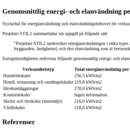
Genomsnittlig energi- och elanvändning pe
Nyckeltal för energianvändning och elanvändningsbehovet för verksam
Projektet STIL2 sammanfattar sin uppgift på följande sätt:
”Projektet STIL2 undersöker energianvändningen i olika typer 
byggnaden, fastighetsel, och den elanvändning som är beroend
Energimyndigheten redovisar följande genomsnittlig energi- och elan
Verksamhetstyp
Total energianvändning per
Handelslokaler
256,5 kWh/m2
Hotell, restaurang och samlingslokaler
219,8 kWh/m2
Idrottsanläggningar
270,0 kWh/m2
Kontorslokaler
Ingen information.
Skolor och förskolor (innemiljö)
216,0 kWh/m2
Vårdlokaler
218,0 kWh/m2
Referenser