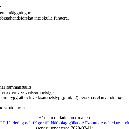
?
 era anläggningar.
 förstahandsförslag inte skulle fungera.
har sammanställts.
ter av en viss verksamhetstyp.
 om byggrätt och verksamhetstyp (punkt 2) beräknas elanvändningen.
torstation mm.
Här kan du ladda ner mallen:
L Underlag och frågor till Nätbolag gällande E-område och elanvänd
(senast uppdaterad 2020-03-11)