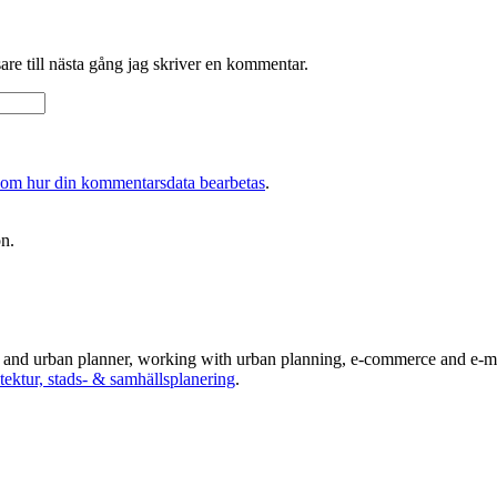
re till nästa gång jag skriver en kommentar.
 om hur din kommentarsdata bearbetas
.
on.
ts and urban planner, working with urban planning, e-commerce and e-ma
tektur, stads- & samhällsplanering
.