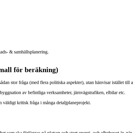
tads- & samhällsplanering.
mall för beräkning)
an stor fråga (med flera politiska aspekter), utan hänvisar istället till a
yggnation av befintliga verksamheter, järnvägstrafiken, elbilar etc.
n väldigt kritisk fråga i många detaljplaneprojekt.
mhet som ska förläggas på platsen och stort energi- och elbehovet är, nä